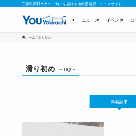
三重県四日市市の「旬」を届ける地域密着型ニュースサイト。
ニュース
イベント
コ
ホーム
滑り初め
滑り初め
– tag –
新着記事