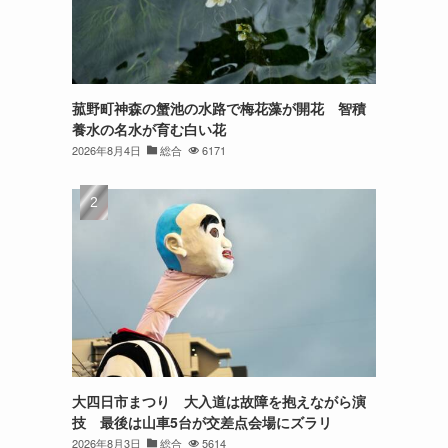
菰野町神森の蟹池の水路で梅花藻が開花 智積
養水の名水が育む白い花
2026年8月4日
総合
6171
大四日市まつり 大入道は故障を抱えながら演
技 最後は山車5台が交差点会場にズラリ
2026年8月3日
総合
5614