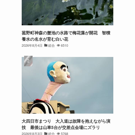
菰野町神森の蟹池の水路で梅花藻が開花 智積
養水の名水が育む白い花
2026年8月4日
総合
6510
大四日市まつり 大入道は故障を抱えながら演
技 最後は山車5台が交差点会場にズラリ
2026年8月3日
総合
5768