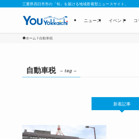
三重県四日市市の「旬」を届ける地域密着型ニュースサイト。
ニュース
イベント
コ
ホーム
自動車税
自動車税
– tag –
新着記事