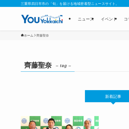
三重県四日市市の「旬」を届ける地域密着型ニュースサイト。
ニュース
イベント
コ
ホーム
齊藤聖奈
齊藤聖奈
– tag –
新着記事