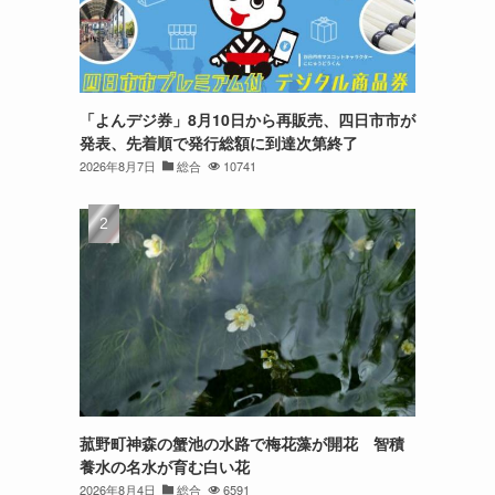
「よんデジ券」8月10日から再販売、四日市市が
発表、先着順で発行総額に到達次第終了
2026年8月7日
総合
10741
菰野町神森の蟹池の水路で梅花藻が開花 智積
養水の名水が育む白い花
2026年8月4日
総合
6591