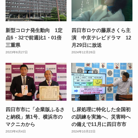
新型コロナ発生動向 1定
四日市ロケの藤原さくら主
点6・32で前週比1・01倍
演 中京テレビドラマ 12
三重県
月29日に放送
2023年6月27日
2024年12月26日
四日市市に「企業版ふるさ
し尿処理に特化した全国初
と納税」第1号、横浜市の
の訓練を実施へ、災害時へ
マクニカから
の備えで11月に四日市市
2023年4月4日
2024年10月22日