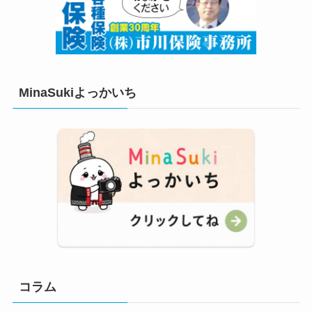
MinaSukiよっかいち
コラム