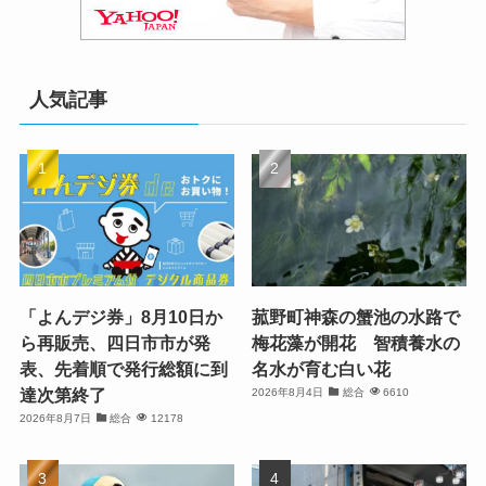
人気記事
「よんデジ券」8月10日か
菰野町神森の蟹池の水路で
ら再販売、四日市市が発
梅花藻が開花 智積養水の
表、先着順で発行総額に到
名水が育む白い花
達次第終了
2026年8月4日
総合
6610
2026年8月7日
総合
12178