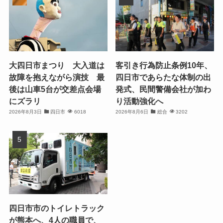
大四日市まつり 大入道は
客引き行為防止条例10年、
故障を抱えながら演技 最
四日市であらたな体制の出
後は山車5台が交差点会場
発式、民間警備会社が加わ
にズラリ
り活動強化へ
2026年8月3日
四日市
6018
2026年8月6日
総合
3202
四日市市のトイレトラック
が熊本へ、4人の職員で、