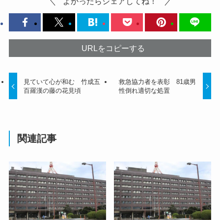
よかったらシェアしてね！
URLをコピーする
見ていて心が和む 竹成五
救急協力者を表彰 81歳男
百羅漢の藤の花見頃
性倒れ適切な処置
関連記事