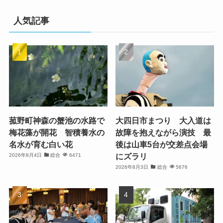
人気記事
菰野町神森の蟹池の水路で
大四日市まつり 大入道は
梅花藻が開花 智積養水の
故障を抱えながら演技 最
名水が育む白い花
後は山車5台が交差点会場
にズラリ
2026年8月4日
総合
6471
2026年8月3日
総合
5676