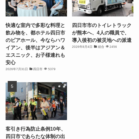
快適な室内で多彩な料理と
四日市市のトイレトラック
飲み物を、都ホテル四日市
が熊本へ、4人の職員で、
のビアホール、今ならハワ
導入後初の被災地への派遣
イアン、後半はアジアン＆
2026年8月4日
総合
2456
エスニック、お子様連れも
安心
2026年7月31日
四日市
5379
客引き行為防止条例10年、
四日市であらたな体制の出