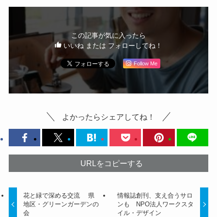
この記事が気に入ったら
いいね または フォローしてね！
Follow Me
よかったらシェアしてね！
URLをコピーする
花と緑で深める交流 県
情報誌創刊、支え合うサロ
地区・グリーンガーデンの
ンも NPO法人ワークスタ
会
イル・デザイン