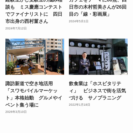
談も ミス慶應コンテスト
日市の木村哲美さんが26回
でファイナリストに 四日
目の「線・彩画展」
市出身の西村菫さん
2024年5月1日
2024年7月12日
諏訪新道で空き地活用
飲食業は「ホスピタリテ
「スワモバイルマーケッ
ィ」 ビジネスで街を活気
ト」本格始動 グルメやイ
づける サノプラニング
ベント集う場に
2022年1月18日
2026年3月10日