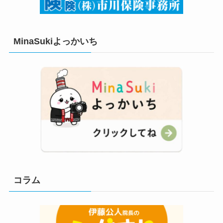
MinaSukiよっかいち
コラム