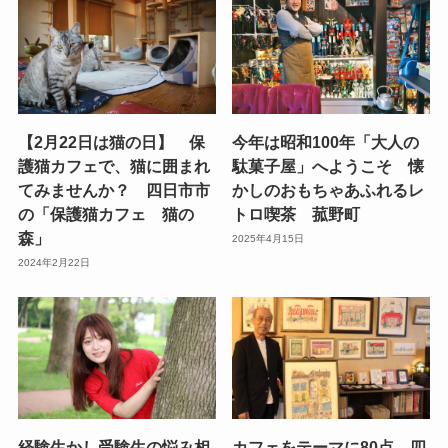
【2月22日は猫の日】 保
今年は昭和100年「大人の
護猫カフェで、猫に囲まれ
駄菓子屋」へようこそ 懐
てみませんか？ 四日市市
かしのおもちゃあふれるレ
の「保護猫カフェ 猫の
トロ喫茶 菰野町
森」
2025年4月15日
2024年2月22日
経験生かし受験生の悩み相
カフェをテーマに80点、四