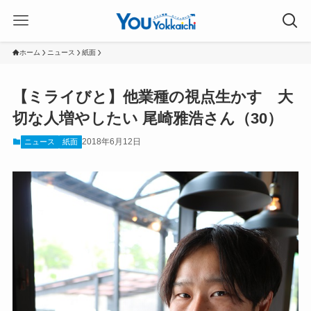
ホーム
ニュース
紙面
【ミライびと】他業種の視点生かす 大
切な人増やしたい 尾崎雅浩さん（30）
2018年6月12日
ニュース
紙面