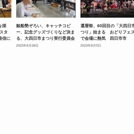
を採
鯨船勢ぞろい、キャッチコピ
還暦祭、60回目の「大四日
スタ
ー、記念グッズづくりなど決ま
つり」始まる おどりフェ
発信に
る、大四日市まつり実行委員会
で会場に熱気 四日市市
2023年6月28日
2023年8月5日