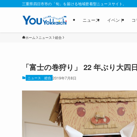
三重県四日市市の「旬」を届ける地域密着型ニュースサイト。
ニュース
イベント
コ
ホーム
ニュース
総合
「富士の巻狩り」 22 年ぶり大
ニュース
総合
2019年7月8日