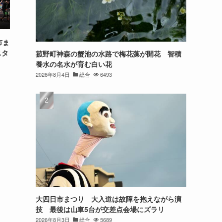
市ま
スタ
菰野町神森の蟹池の水路で梅花藻が開花 智積
養水の名水が育む白い花
2026年8月4日
総合
6493
大四日市まつり 大入道は故障を抱えながら演
技 最後は山車5台が交差点会場にズラリ
2026年8月3日
総合
5689