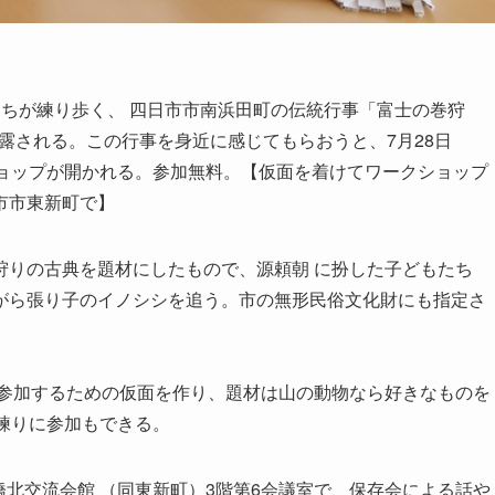
ちが練り歩く、 四日市市南浜田町の伝統行事「富士の巻狩
披露される。この行事を身近に感じてもらおうと、7月28日
ショップが開かれる。参加無料。【仮面を着けてワークショップ
市市東新町で】
りの古典を題材にしたもので、源頼朝 に扮した子どもたち
がら張り子のイノシシを追う。市の無形民俗文化財にも指定さ
参加するための仮面を作り、題材は山の動物なら好きなものを
練りに参加もできる。
橋北交流会館 （同東新町）3階第6会議室で、保存会による話や