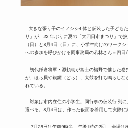
大きな張り子のイノシシ4 体と仮装した子どもた
り」が、22 年ぶりに夏の「大四日市まつり」で
（日）と8月4日（日）に、小学生向けのワーク
への参加を呼びかける同事務局の若林さん＝四日
初代鎌倉将軍・源頼朝が富士の裾野で催した巻狩
が、ほら貝や銅鑼（どら）、太鼓を打ち鳴らしな
れている。
対象は市内在住の小学生。同行事の仮装行 列に
選べる。8月4日は、作った仮面を着用して実際に
7月28日は午前9時半、午後1時の2回、 会場は