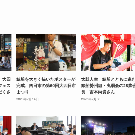
、大四
鯨船を大きく描いたポスターが
太鼓人生 鯨船とともに
フェス
完成、四日市の第60回大四日市
鯨船勢州組・曳綱会の28歳
だくさ
まつり
長 吉本尚貴さん
2023年7月14日
2025年7月30日