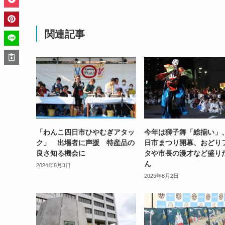
関連記事
「わんこ四日市ひやむぎアタッ
今年は獅子舞「総揃い」
ク」 出場者に声援 特産品の
日市まつり開幕、おどり
良さ知る機会に
タや市長の漫才など盛り
ん
2024年8月3日
2025年8月2日