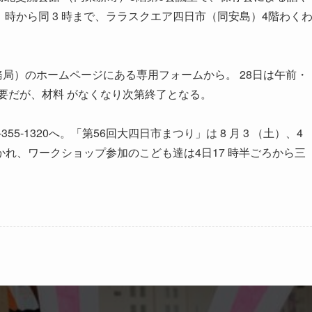
 時から同 3 時まで、ララスクエア四日市（同安島）4階わく
局）のホームページにある専用フォームから。 28日は午前・
不要だが、材料 がなくなり次第終了となる。
5-1320へ。「第56回大四日市まつり」は 8 月 3 （土）、4
れ、ワークショップ参加のこども達は4日17 時半ごろから三
。