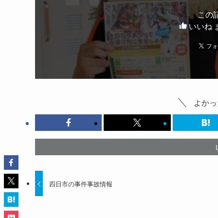
この
いいね 
よかっ
四日市の事件事故情報