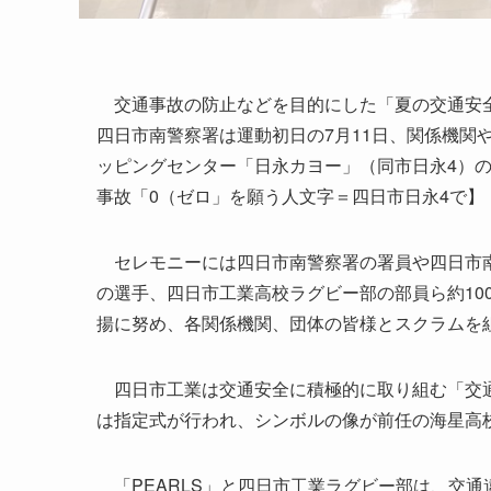
交通事故の防止などを目的にした「夏の交通安全県
四日市南警察署は運動初日の7月11日、関係機関
ッピングセンター「日永カヨー」（同市日永4）
事故「0（ゼロ」を願う人文字＝四日市日永4で】
セレモニーには四日市南警察署の署員や四日市南
の選手、四日市工業高校ラグビー部の部員ら約10
揚に努め、各関係機関、団体の皆様とスクラムを
四日市工業は交通安全に積極的に取り組む「交通
は指定式が行われ、シンボルの像が前任の海星高
「PEARLS」と四日市工業ラグビー部は、交