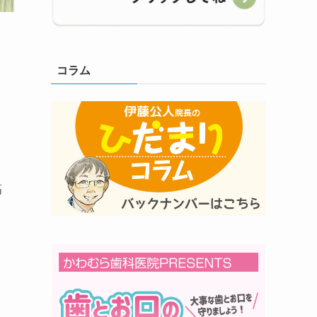
コラム
ョ
高