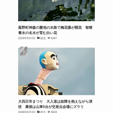
菰野町神森の蟹池の水路で梅花藻が開花 智積
養水の名水が育む白い花
2026年8月4日
総合
6397
大四日市まつり 大入道は故障を抱えながら演
技 最後は山車5台が交差点会場にズラリ
2026年8月3日
総合
5633