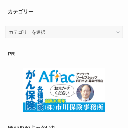
カテゴリー
カ
テ
ゴ
リ
PR
ー
MinaSukiよっかいち