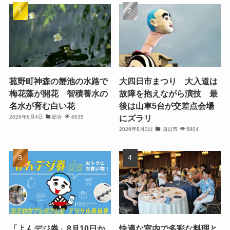
菰野町神森の蟹池の水路で
大四日市まつり 大入道は
梅花藻が開花 智積養水の
故障を抱えながら演技 最
名水が育む白い花
後は山車5台が交差点会場
にズラリ
2026年8月4日
総合
6535
2026年8月3日
四日市
5804
「よんデジ券」8月10日か
快適な室内で多彩な料理と