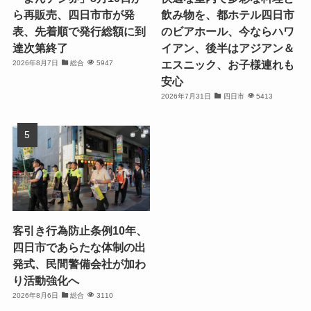
ら再販売、四日市市が発
飲み物を、都ホテル四日市
表、先着順で発行総額に到
のビアホール、今ならハワ
達次第終了
イアン、後半はアジアン＆
エスニック、お子様連れも
2026年8月7日
総合
5947
安心
2026年7月31日
四日市
5413
客引き行為防止条例10年、
四日市であらたな体制の出
発式、民間警備会社が加わ
り活動強化へ
2026年8月6日
総合
3110