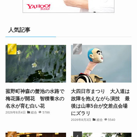
人気記事
菰野町神森の蟹池の水路で
大四日市まつり 大入道は
梅花藻が開花 智積養水の
故障を抱えながら演技 最
名水が育む白い花
後は山車5台が交差点会場
にズラリ
2026年8月4日
総合
5786
2026年8月3日
総合
5540