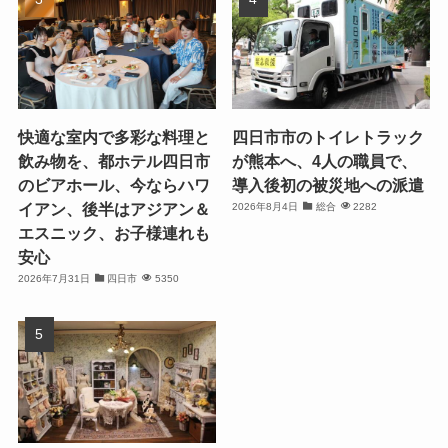
快適な室内で多彩な料理と
四日市市のトイレトラック
飲み物を、都ホテル四日市
が熊本へ、4人の職員で、
のビアホール、今ならハワ
導入後初の被災地への派遣
イアン、後半はアジアン＆
2026年8月4日
総合
2282
エスニック、お子様連れも
安心
2026年7月31日
四日市
5350