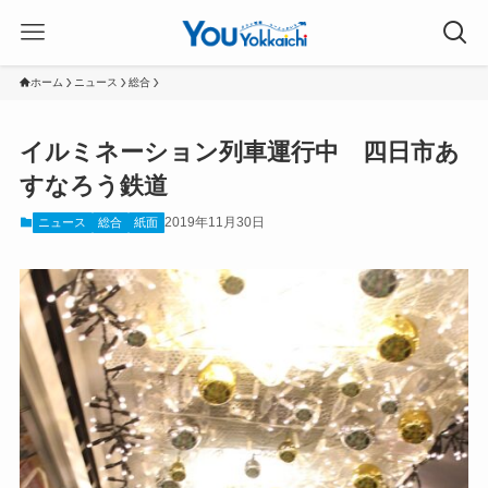
ホーム
ニュース
総合
イルミネーション列車運行中 四日市あ
すなろう鉄道
2019年11月30日
ニュース
総合
紙面