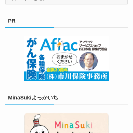
テ
ゴ
リ
PR
ー
MinaSukiよっかいち