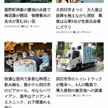
菰野町神森の蟹池の水路で
大四日市まつり 大入道は
梅花藻が開花 智積養水の
故障を抱えながら演技 最
名水が育む白い花
後は山車5台が交差点会場
にズラリ
2026年8月4日
総合
6151
2026年8月3日
総合
5614
快適な室内で多彩な料理と
四日市市のトイレトラック
飲み物を、都ホテル四日市
が熊本へ、4人の職員で、
のビアホール、今ならハワ
導入後初の被災地への派遣
イアン、後半はアジアン＆
2026年8月4日
総合
2378
エスニック、お子様連れも
安心