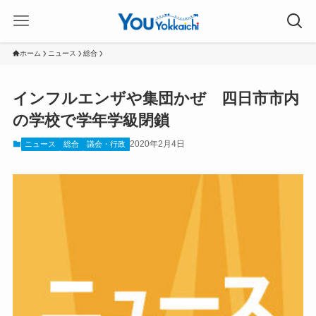
ホーム
ニュース
総合
インフルエンザや集団かぜ 四日市市内
の学校で学年学級閉鎖
2020年2月4日
ニュース
総合
議会・行政