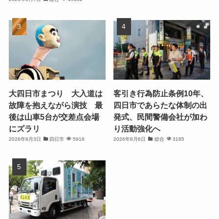
大四日市まつり 大入道は
客引き行為防止条例10年、
故障を抱えながら演技 最
四日市であらたな体制の出
後は山車5台が交差点会場
発式、民間警備会社が加わ
にズラリ
り活動強化へ
2026年8月3日
四日市
5916
2026年8月6日
総合
3185