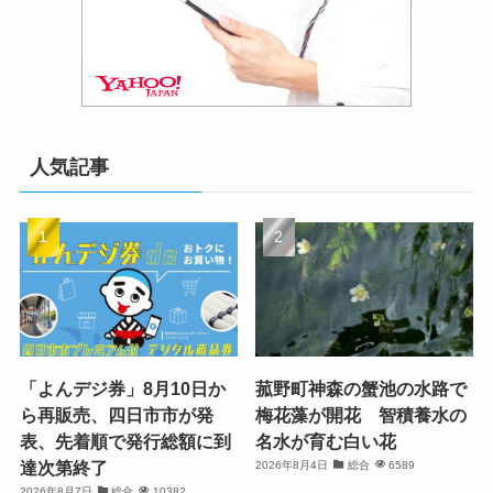
人気記事
「よんデジ券」8月10日か
菰野町神森の蟹池の水路で
ら再販売、四日市市が発
梅花藻が開花 智積養水の
表、先着順で発行総額に到
名水が育む白い花
達次第終了
2026年8月4日
総合
6589
2026年8月7日
総合
10382