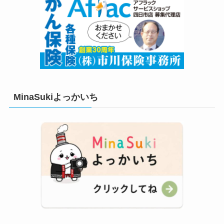
MinaSukiよっかいち