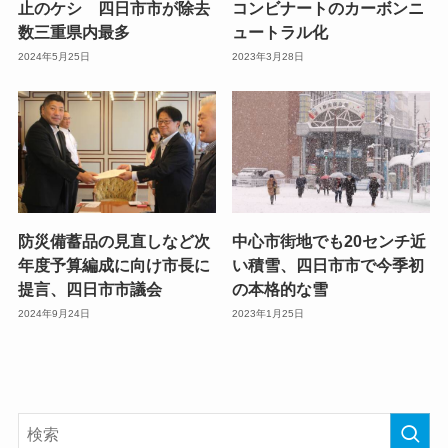
止のケシ 四日市市が除去
コンビナートのカーボンニ
数三重県内最多
ュートラル化
2024年5月25日
2023年3月28日
防災備蓄品の見直しなど次
中心市街地でも20センチ近
年度予算編成に向け市長に
い積雪、四日市市で今季初
提言、四日市市議会
の本格的な雪
2024年9月24日
2023年1月25日