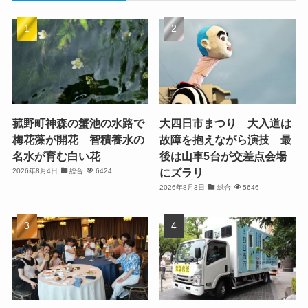
菰野町神森の蟹池の水路で
大四日市まつり 大入道は
梅花藻が開花 智積養水の
故障を抱えながら演技 最
名水が育む白い花
後は山車5台が交差点会場
にズラリ
2026年8月4日
総合
6424
2026年8月3日
総合
5646