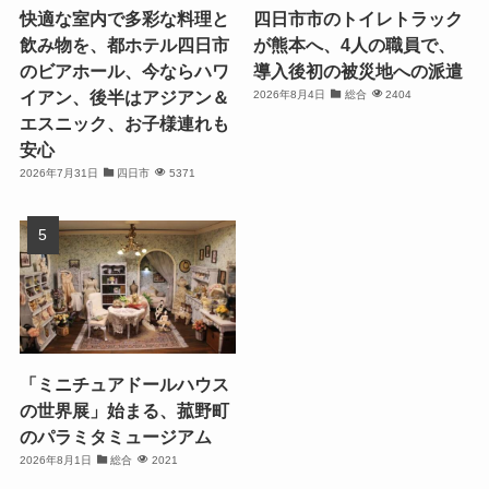
快適な室内で多彩な料理と
四日市市のトイレトラック
飲み物を、都ホテル四日市
が熊本へ、4人の職員で、
のビアホール、今ならハワ
導入後初の被災地への派遣
イアン、後半はアジアン＆
2026年8月4日
総合
2404
エスニック、お子様連れも
安心
2026年7月31日
四日市
5371
「ミニチュアドールハウス
の世界展」始まる、菰野町
のパラミタミュージアム
2026年8月1日
総合
2021