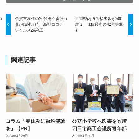
伊賀市在住の20代男性会社
三重県内PCR検査数が500
員が陽性反応 新型コロナ
超え 1日最多の42件実施
ウイルス感染症
も
関連記事
コラム「春休みに歯科健診
公立小学校へ図書を寄贈
を」【PR】
四日市商工会議所青年部
2023年3月29日
2021年4月20日