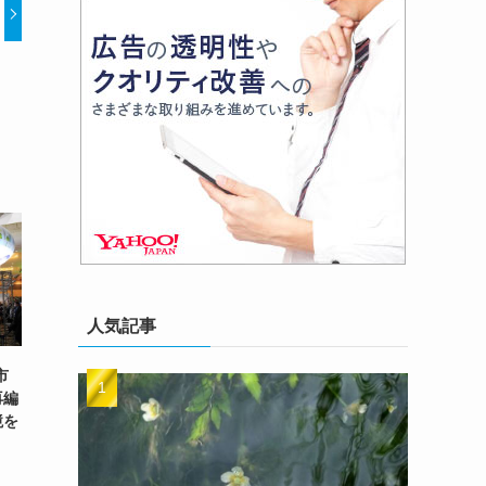
人気記事
市
再編
境を