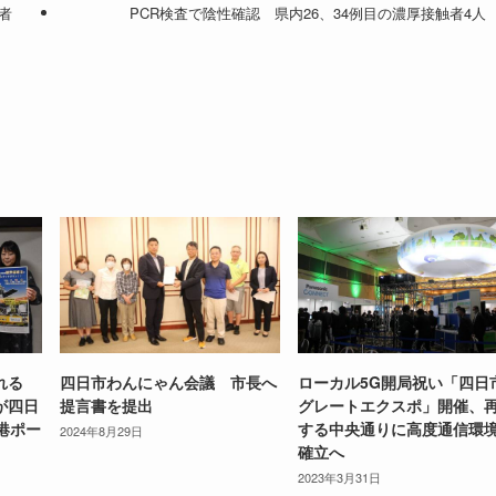
者
PCR検査で陰性確認 県内26、34例目の濃厚接触者4人
触れる
四日市わんにゃん会議 市長へ
ローカル5G開局祝い「四日
が四日
提言書を提出
グレートエクスポ」開催、
港ポー
する中央通りに高度通信環
2024年8月29日
確立へ
2023年3月31日