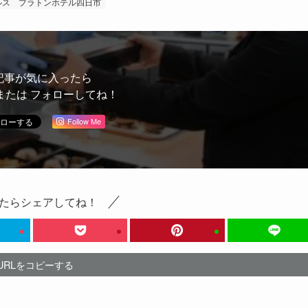
ルス
プラトンホテル四日市
記事が気に入ったら
または フォローしてね！
Follow Me
たらシェアしてね！
URLをコピーする