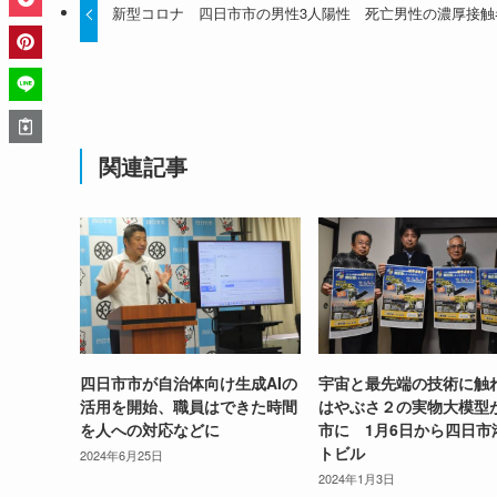
新型コロナ 四日市市の男性3人陽性 死亡男性の濃厚接触
関連記事
四日市市が自治体向け生成AIの
宇宙と最先端の技術に
活用を開始、職員はできた時間
はやぶさ２の実物大模型
を人への対応などに
市に 1月6日から四日市
トビル
2024年6月25日
2024年1月3日