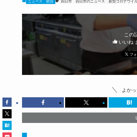
ニュース
総合
四日市
四日市のニュース
新型コロナウイ
この
いいね 
よかっ