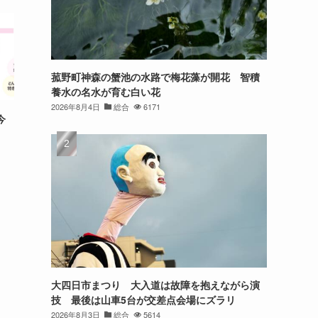
菰野町神森の蟹池の水路で梅花藻が開花 智積
養水の名水が育む白い花
2026年8月4日
総合
6171
今
大四日市まつり 大入道は故障を抱えながら演
技 最後は山車5台が交差点会場にズラリ
2026年8月3日
総合
5614