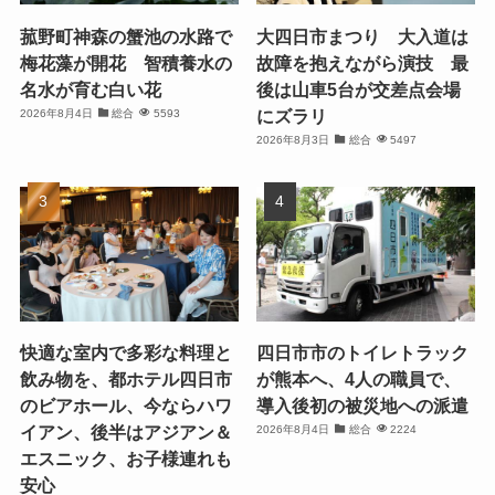
菰野町神森の蟹池の水路で
大四日市まつり 大入道は
梅花藻が開花 智積養水の
故障を抱えながら演技 最
名水が育む白い花
後は山車5台が交差点会場
にズラリ
2026年8月4日
総合
5593
2026年8月3日
総合
5497
快適な室内で多彩な料理と
四日市市のトイレトラック
飲み物を、都ホテル四日市
が熊本へ、4人の職員で、
のビアホール、今ならハワ
導入後初の被災地への派遣
イアン、後半はアジアン＆
2026年8月4日
総合
2224
エスニック、お子様連れも
安心