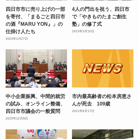
四日市市に売り上げの一部
4人の門出を祝う、四日市
を寄付、「まるごと四日市
で「やきものたまご創生
の酒『MARU YON』」の
塾」の修了式
仕掛け人たち
2023年3月10日
2023年1月27日
中小企業振興、中間的就労
市内最高齢者の松本房恵さ
の試み、オンライン整備、
んが死去 109歳
四日市市議会の一般質問
2021年6月17日
2025年12月9日