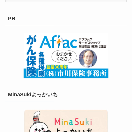
テ
ゴ
リ
PR
ー
MinaSukiよっかいち