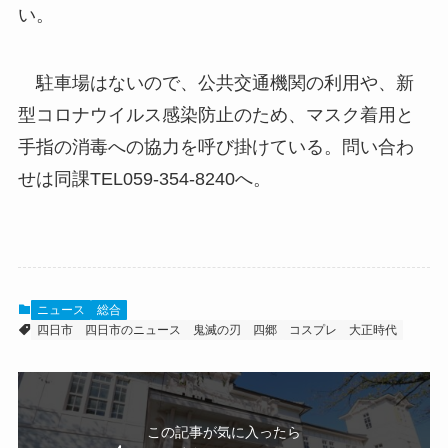
い。
駐車場はないので、公共交通機関の利用や、新
型コロナウイルス感染防止のため、マスク着用と
手指の消毒への協力を呼び掛けている。問い合わ
せは同課TEL059-354-8240へ。
ニュース
総合
四日市
四日市のニュース
鬼滅の刃
四郷
コスプレ
大正時代
この記事が気に入ったら