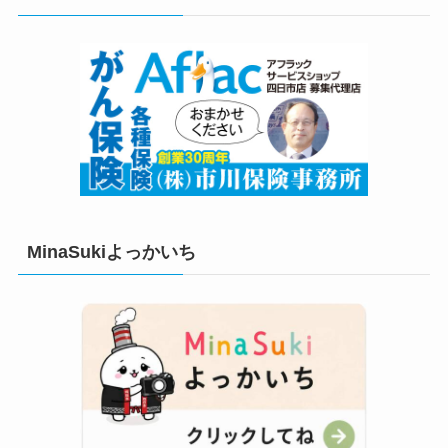
ー
MinaSukiよっかいち