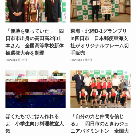
「優勝を狙っていた」 四
東海・北陸B-1グランプリ
日市市出身の高田高2年山
in四日市 日本郵便東海支
本さん 全国高等学校新体
社がオリジナルフレーム切
操選抜大会を制覇
手販売
2024年4月25日
2023年11月6日
ぼくたちでごはん作れる
「自分の力と仲間を信じ
よ 小学生向け料理教室人
る」 四日市のときわジュ
気
ニアバドミントン 全国大