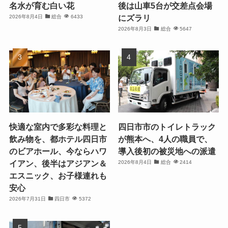
名水が育む白い花
後は山車5台が交差点会場
にズラリ
2026年8月4日
総合
6433
2026年8月3日
総合
5647
快適な室内で多彩な料理と
四日市市のトイレトラック
飲み物を、都ホテル四日市
が熊本へ、4人の職員で、
のビアホール、今ならハワ
導入後初の被災地への派遣
イアン、後半はアジアン＆
2026年8月4日
総合
2414
エスニック、お子様連れも
安心
2026年7月31日
四日市
5372