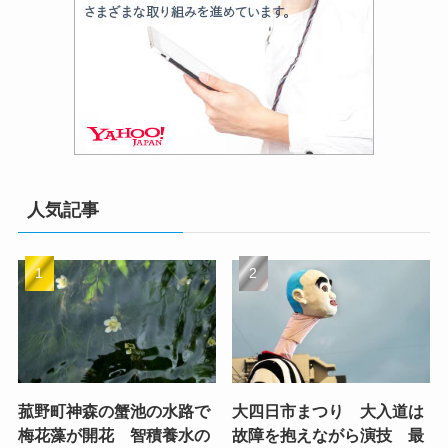
人気記事
菰野町神森の蟹池の水路で
大四日市まつり 大入道は
梅花藻が開花 智積養水の
故障を抱えながら演技 最