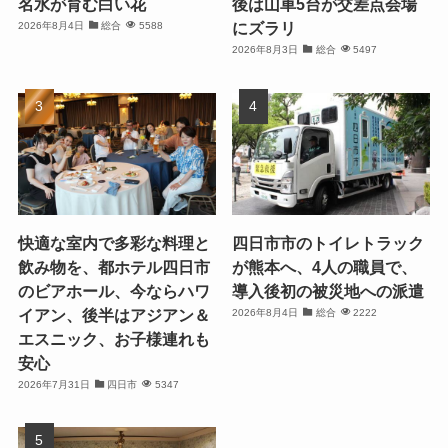
名水が育む白い花
後は山車5台が交差点会場
にズラリ
2026年8月4日
総合
5588
2026年8月3日
総合
5497
快適な室内で多彩な料理と
四日市市のトイレトラック
飲み物を、都ホテル四日市
が熊本へ、4人の職員で、
のビアホール、今ならハワ
導入後初の被災地への派遣
イアン、後半はアジアン＆
2026年8月4日
総合
2222
エスニック、お子様連れも
安心
2026年7月31日
四日市
5347