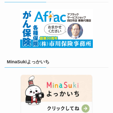
ー
MinaSukiよっかいち