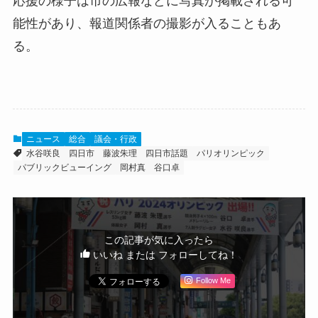
応援の様子は市の広報などに写真が掲載される可
能性があり、報道関係者の撮影が入ることもあ
る。
ニュース
総合
議会・行政
水谷咲良
四日市
藤波朱理
四日市話題
パリオリンピック
パブリックビューイング
岡村真
谷口卓
この記事が気に入ったら
いいね または フォローしてね！
Follow Me