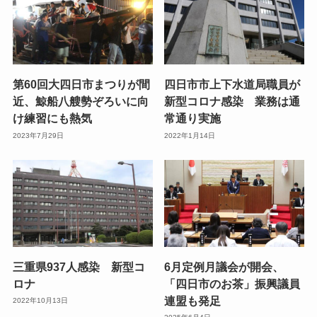
第60回大四日市まつりが間
四日市市上下水道局職員が
近、鯨船八艘勢ぞろいに向
新型コロナ感染 業務は通
け練習にも熱気
常通り実施
2023年7月29日
2022年1月14日
三重県937人感染 新型コ
6月定例月議会が開会、
ロナ
「四日市のお茶」振興議員
連盟も発足
2022年10月13日