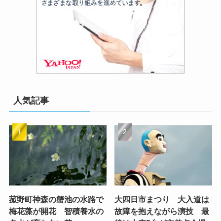
人気記事
菰野町神森の蟹池の水路で
大四日市まつり 大入道は
梅花藻が開花 智積養水の
故障を抱えながら演技 最