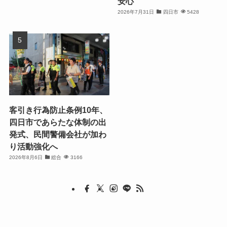
安心
2026年7月31日
四日市
5428
客引き行為防止条例10年、
四日市であらたな体制の出
発式、民間警備会社が加わ
り活動強化へ
2026年8月6日
総合
3166