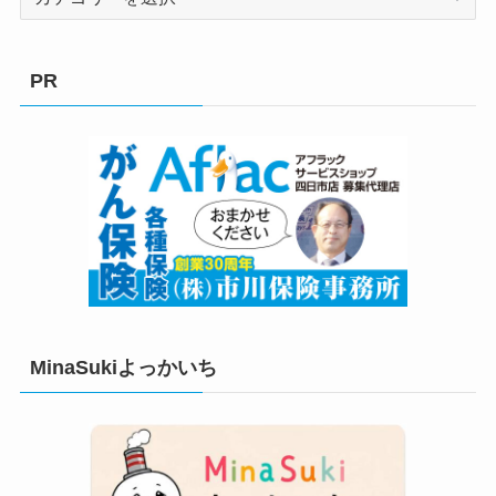
テ
ゴ
リ
PR
ー
MinaSukiよっかいち