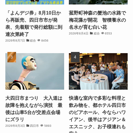
「よんデジ券」8月10日か
菰野町神森の蟹池の水路で
ら再販売、四日市市が発
梅花藻が開花 智積養水の
表、先着順で発行総額に到
名水が育む白い花
達次第終了
2026年8月4日
総合
6553
2026年8月7日
総合
8456
大四日市まつり 大入道は
快適な室内で多彩な料理と
故障を抱えながら演技 最
飲み物を、都ホテル四日市
後は山車5台が交差点会場
のビアホール、今ならハワ
にズラリ
イアン、後半はアジアン＆
エスニック、お子様連れも
2026年8月3日
四日市
5893