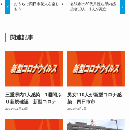
おうちで四日市花火を楽し
名張市の80代男性ら県内感
もう
染者13人 1人が死亡
関連記事
三重県内1人感染 1週間ぶ
男女110人が新型コロナ感
り新規確認 新型コロナ
染 四日市市
2021年11月13日
2022年3月2日