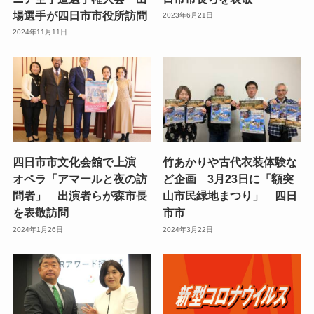
場選手が四日市市役所訪問
2023年6月21日
2024年11月11日
四日市市文化会館で上演
竹あかりや古代衣装体験な
オペラ「アマールと夜の訪
ど企画 3月23日に「額突
問者」 出演者らが森市長
山市民緑地まつり」 四日
を表敬訪問
市市
2024年1月26日
2024年3月22日