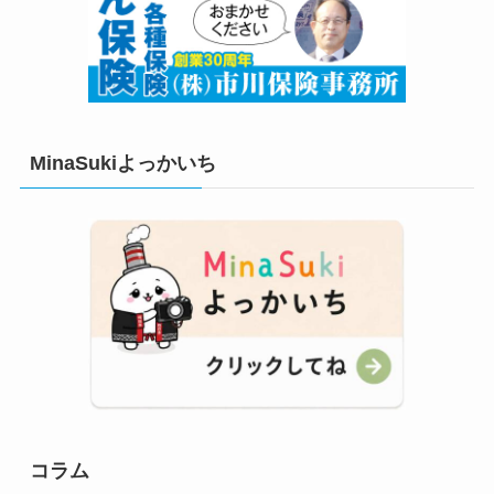
MinaSukiよっかいち
コラム