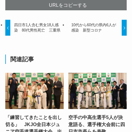
URLをコピーする
四日市1人含む男女18人感
10代から60代の県内6人が
染 80代男性死亡 三重県
感染 新型コロナ
関連記事
「練習してきたことを出し
空手の中高生選手5人が決
切る」 JKJO全日本ジュ
意語る、選手権大会前に四
ニア空手道選手権大会 出
日市市長らを表敬