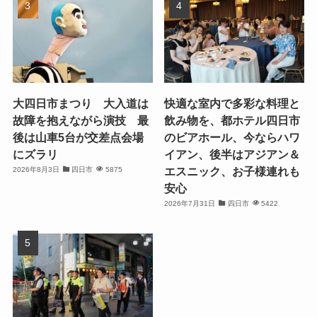
大四日市まつり 大入道は
快適な室内で多彩な料理と
故障を抱えながら演技 最
飲み物を、都ホテル四日市
後は山車5台が交差点会場
のビアホール、今ならハワ
にズラリ
イアン、後半はアジアン＆
エスニック、お子様連れも
2026年8月3日
四日市
5875
安心
2026年7月31日
四日市
5422