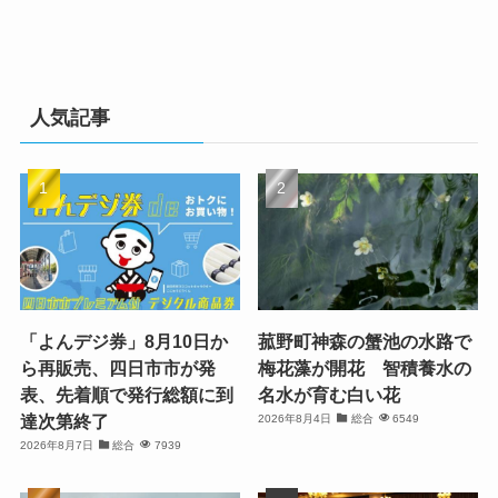
人気記事
「よんデジ券」8月10日か
菰野町神森の蟹池の水路で
ら再販売、四日市市が発
梅花藻が開花 智積養水の
表、先着順で発行総額に到
名水が育む白い花
達次第終了
2026年8月4日
総合
6549
2026年8月7日
総合
7939