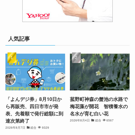
人気記事
「よんデジ券」8月10日か
菰野町神森の蟹池の水路で
ら再販売、四日市市が発
梅花藻が開花 智積養水の
表、先着順で発行総額に到
名水が育む白い花
達次第終了
2026年8月4日
総合
6567
2026年8月7日
総合
9329