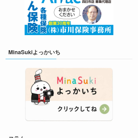
MinaSukiよっかいち