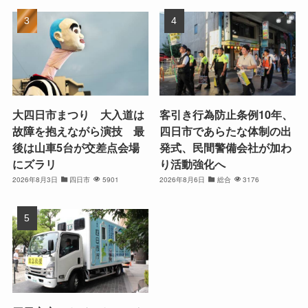
大四日市まつり 大入道は
客引き行為防止条例10年、
故障を抱えながら演技 最
四日市であらたな体制の出
後は山車5台が交差点会場
発式、民間警備会社が加わ
にズラリ
り活動強化へ
2026年8月3日
四日市
5901
2026年8月6日
総合
3176