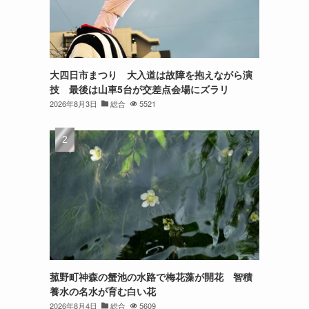
大四日市まつり 大入道は故障を抱えながら演
技 最後は山車5台が交差点会場にズラリ
2026年8月3日
総合
5521
菰野町神森の蟹池の水路で梅花藻が開花 智積
養水の名水が育む白い花
2026年8月4日
総合
5609