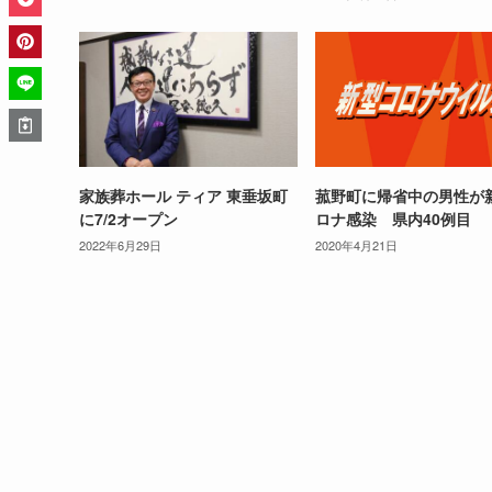
家族葬ホール ティア 東垂坂町
菰野町に帰省中の男性が
に7/2オープン
ロナ感染 県内40例目
2022年6月29日
2020年4月21日