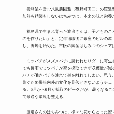
養蜂業を営む八風農園雅（菰野町田口）の渡邉雅
加熱も精製もしないはちみつは、本来の味と栄養
福島県で生まれ育った渡邉さんは、子どものころ
のを作りたい」と、定年退職後に銀座のビルの屋
し、養蜂を始めた。市販の国産はちみつのシェア
ミツバチがスズメバチに襲われたりダニに寄生さ
でも長雨でミツバチが蜜を採取できず収穫量が減
バチが働きバチを連れて巣を離れてしまい、思う
防ぐため巣箱内外の変化を見落とさないようチェ
る。5月から6月が採取のピークだが、暑くなる
て最適な環境を整える。
渡邉さんのはちみつは、様々な花からとった蜜で