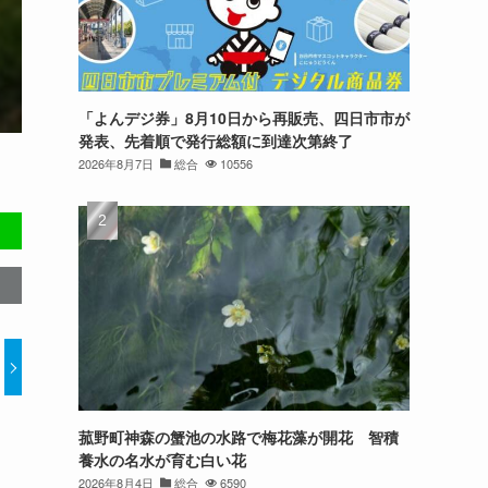
「よんデジ券」8月10日から再販売、四日市市が
発表、先着順で発行総額に到達次第終了
2026年8月7日
総合
10556
菰野町神森の蟹池の水路で梅花藻が開花 智積
養水の名水が育む白い花
2026年8月4日
総合
6590