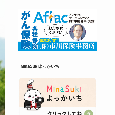
MinaSukiよっかいち