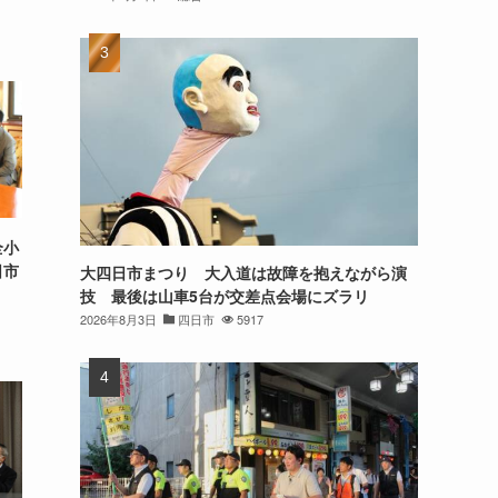
全小
日市
大四日市まつり 大入道は故障を抱えながら演
技 最後は山車5台が交差点会場にズラリ
2026年8月3日
四日市
5917