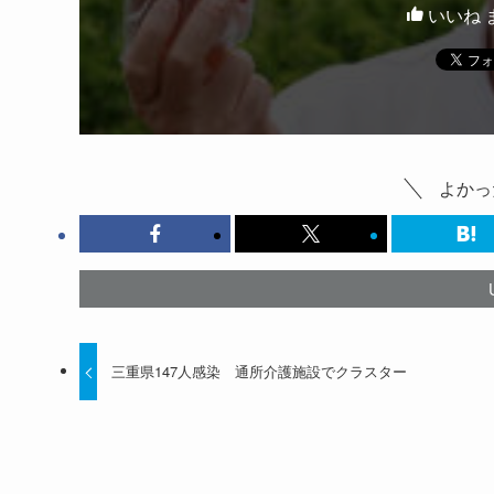
いいね 
よかっ
三重県147人感染 通所介護施設でクラスター