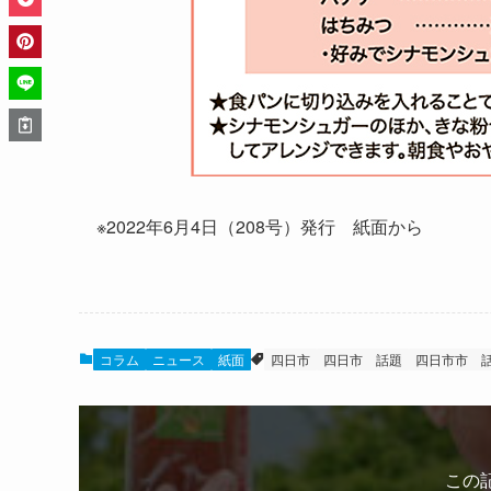
※2022年6月4日（208号）発行 紙面から
コラム
ニュース
紙面
四日市
四日市 話題
四日市市 
この