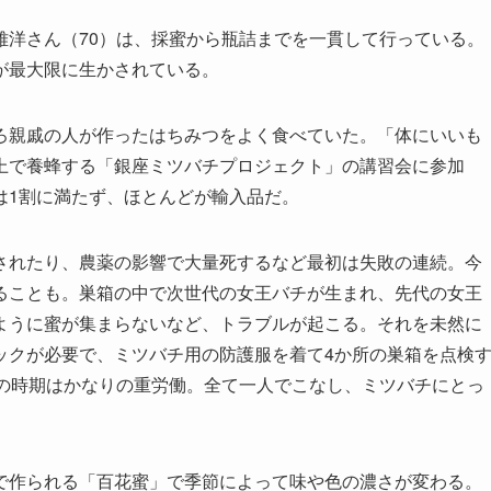
洋さん（70）は、採蜜から瓶詰までを一貫して行っている。
が最大限に生かされている。
親戚の人が作ったはちみつをよく食べていた。「体にいいも
上で養蜂する「銀座ミツバチプロジェクト」の講習会に参加
は1割に満たず、ほとんどが輸入品だ。
れたり、農薬の影響で大量死するなど最初は失敗の連続。今
ることも。巣箱の中で次世代の女王バチが生まれ、先代の女王
ように蜜が集まらないなど、トラブルが起こる。それを未然に
ックが必要で、ミツバチ用の防護服を着て4か所の巣箱を点検
この時期はかなりの重労働。全て一人でこなし、ミツバチにとっ
作られる「百花蜜」で季節によって味や色の濃さが変わる。