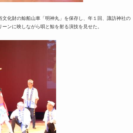
文化財の鯨船山車「明神丸」を保存し、年１回、諏訪神社の
リーンに映しながら唄と鯨を射る演技を見せた。