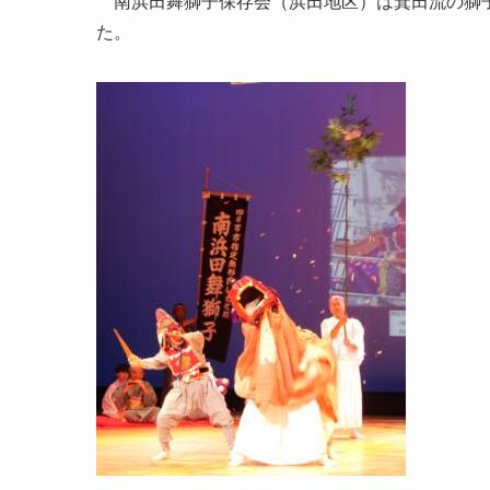
南浜田舞獅子保存会（浜田地区）は箕田流の獅子
た。