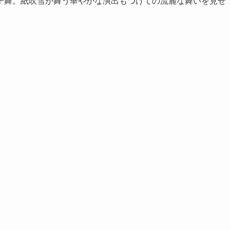
舞。紙吹雪が舞う華やかな演出もつけての流麗な舞いを見せ