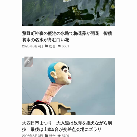
菰野町神森の蟹池の水路で梅花藻が開花 智積
養水の名水が育む白い花
2026年8月4日
総合
6501
大四日市まつり 大入道は故障を抱えながら演
技 最後は山車5台が交差点会場にズラリ
2026年8月3日
総合
5729