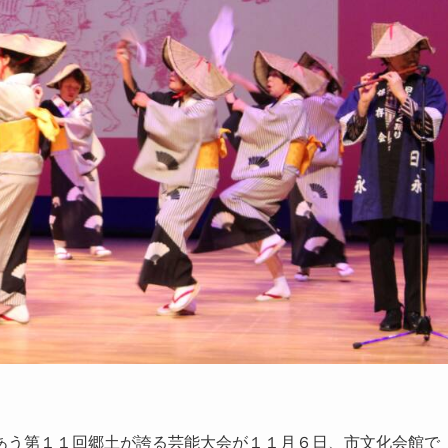
う第１１回郷土が誇る芸能大会が１１月６日、市文化会館で