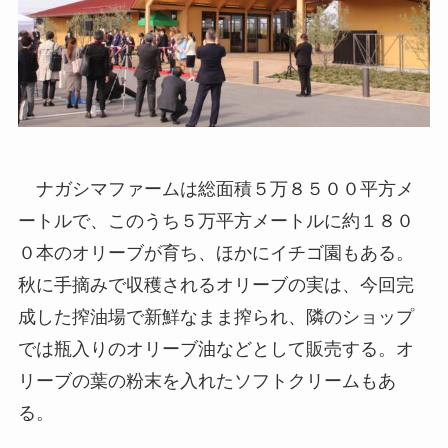
ナガシマファームは総面積５万８５００平方メ
ートルで、このうち５万平方メートルに約１８０
０本のオリーブが育ち、ほかにイチゴ園もある。
秋に手摘みで収穫されるオリーブの実は、今回完
成した搾油場で新鮮なまま搾られ、隣のショップ
では瓶入りのオリーブ油などとして販売する。オ
リーブの葉の粉末を入れたソフトクリームもあ
る。