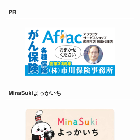
ゴ
リ
PR
ー
MinaSukiよっかいち