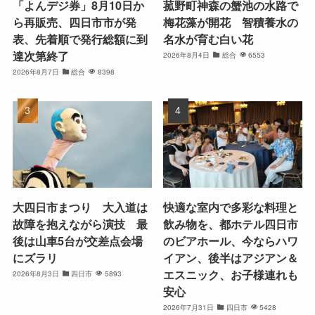
「よんデジ券」8月10日か
菰野町神森の蟹池の水路で
ら再販売、四日市市が発
梅花藻が開花 智積養水の
表、先着順で発行総額に到
名水が育む白い花
達次第終了
2026年8月4日
総合
6553
2026年8月7日
総合
8398
大四日市まつり 大入道は
快適な室内で多彩な料理と
故障を抱えながら演技 最
飲み物を、都ホテル四日市
後は山車5台が交差点会場
のビアホール、今ならハワ
にズラリ
イアン、後半はアジアン＆
エスニック、お子様連れも
2026年8月3日
四日市
5893
安心
2026年7月31日
四日市
5428