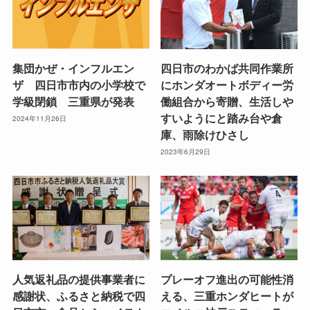
集団かぜ・インフルエン
四日市のわかば共同作業所
ザ 四日市市内の小学校で
にホンダオートボディー労
学級閉鎖 三重県が発表
働組合から寄贈、生活しや
すいようにと踏み台や倉
2024年11月26日
庫、雨除けひさし
2023年6月29日
人気返礼品の提供事業者に
プレーオフ進出の可能性消
感謝状、ふるさと納税で四
える、三重ホンダヒートが