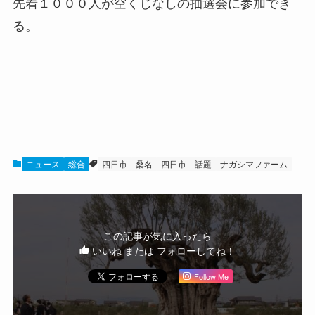
先着１０００人が空くじなしの抽選会に参加でき
る。
ニュース
総合
四日市
桑名
四日市 話題
ナガシマファーム
この記事が気に入ったら
いいね または フォローしてね！
Follow Me