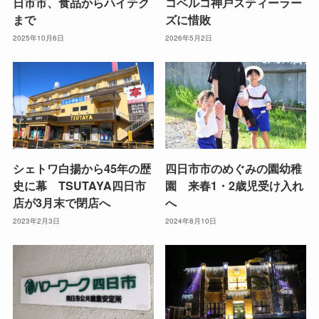
日市市、食品からハイテク
コベルコ神戸スティーラー
まで
ズに惜敗
2025年10月6日
2026年5月2日
シェトワ白揚から45年の歴
四日市市のめぐみの園幼稚
史に幕 TSUTAYA四日市
園 来春1・2歳児受け入れ
店が3月末で閉店へ
へ
2023年2月3日
2024年8月10日