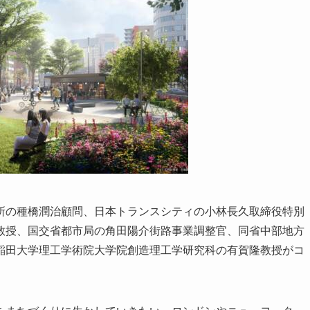
の種橋潤治顧問、日本トランスシティの小林長久取締役特別
教授、国交省都市局の角田陽介街路事業調整官、同省中部地方
稲田大学理工学術院大学院創造理工学研究科の有賀隆教授がコ