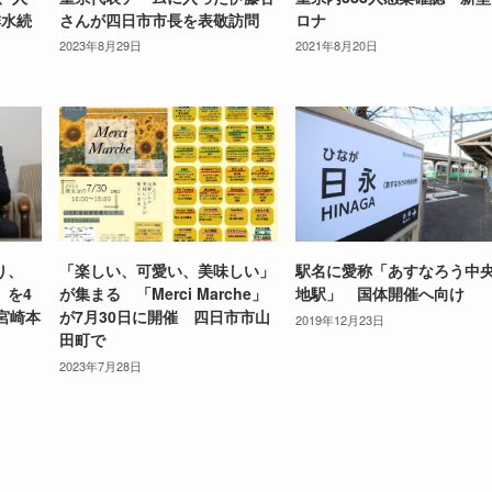
排水続
さんが四日市市長を表敬訪問
ロナ
2023年8月29日
2021年8月20日
り、
「楽しい、可愛い、美味しい」
駅名に愛称「あすなろう中
」を4
が集まる 「Merci Marche」
地駅」 国体開催へ向け
宮崎本
が7月30日に開催 四日市市山
2019年12月23日
田町で
2023年7月28日