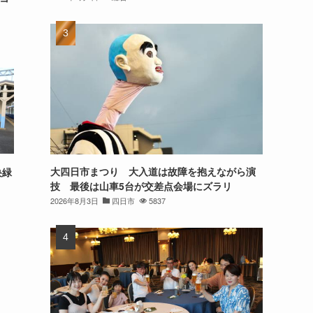
大四日市まつり 大入道は故障を抱えながら演
央緑
技 最後は山車5台が交差点会場にズラリ
2026年8月3日
四日市
5837