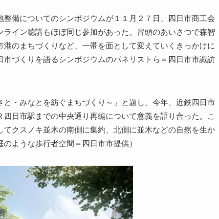
整備についてのシンポジウムが１１月２７日、四日市商工会
ンライン聴講もほぼ同じ参加があった。冒頭のあいさつで森智
市港のまちづくりなど、一帯を面として変えていくきっかけに
日市づくりを語るシンポジウムのパネリストら＝四日市市諏訪
と・みなとを紡ぐまちづくり～」と題し、今年、近鉄四日市
Ｒ四日市駅までの中央通り再編について意義を語り合った。こ
してクスノキ並木の南側に集約、北側に並木などの自然を生か
庭のような歩行者空間＝四日市市提供）