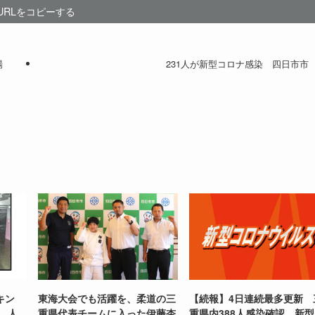
URLをコピーする
場
231人が新型コロナ感染 四日市市
キン
東海大会でも活躍を、柔道の三
【続報】4日連続最多更新 
台、人
重県代表チームに入った伊藤杏
重県内388人感染確認 新