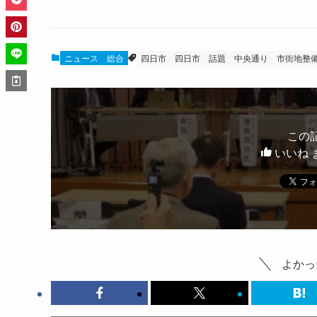
ニュース
総合
四日市
四日市 話題
中央通り
市街地整
この
いいね 
よかっ