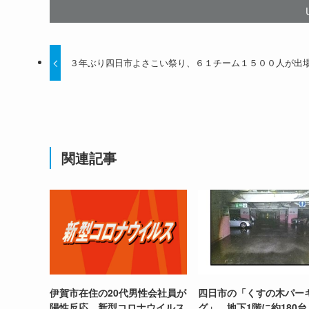
３年ぶり四日市よさこい祭り、６１チーム１５００人が出
関連記事
伊賀市在住の20代男性会社員が
四日市の「くすの木パー
陽性反応 新型コロナウイルス
グ」、地下1階に約180