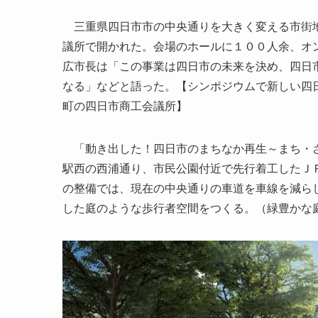
三重県四日市市の中央通りを大きく変える市街地
議所で開かれた。会場のホールに１００人余、オ
広市長は「この事業は四日市の未来を決め、四日
なる」などと語った。【シンポジウムで新しい四
町の四日市商工会議所】
「動き出した！四日市のまちなか再生～まち・さ
駅西の西浦通り、市民公園付近で先行着工したＪ
の整備では、現在の中央通りの車道を車線を減ら
した庭のような歩行者空間をつくる。（緑豊かな