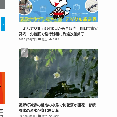
「よんデジ券」8月10日から再販売、四日市市が
発表、先着順で発行総額に到達次第終了
2026年8月7日
総合
6992
菰野町神森の蟹池の水路で梅花藻が開花 智積
養水の名水が育む白い花
三
2026年8月4日
総合
6542
型コ