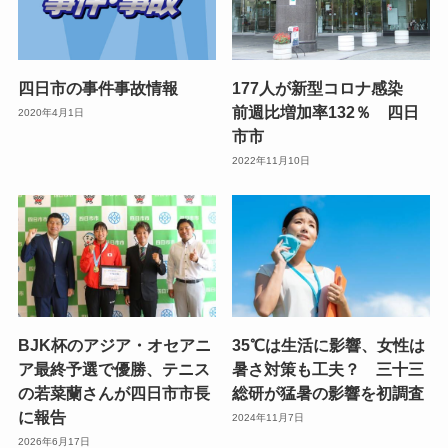
四日市の事件事故情報
177人が新型コロナ感染
前週比増加率132％ 四日
2020年4月1日
市市
2022年11月10日
BJK杯のアジア・オセアニ
35℃は生活に影響、女性は
ア最終予選で優勝、テニス
暑さ対策も工夫？ 三十三
の若菜蘭さんが四日市市長
総研が猛暑の影響を初調査
に報告
2024年11月7日
2026年6月17日