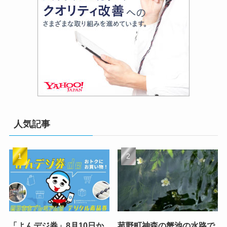
人気記事
「よんデジ券」8月10日か
菰野町神森の蟹池の水路で