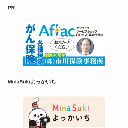
リ
PR
ー
MinaSukiよっかいち