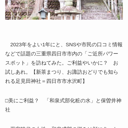
2023年をよい1年にと、SNSや市民の口コミ情報
などで話題の三重県四日市市内の「ご近所パワー
スポット」を訪ねてみた。ご利益やいかに？ お
試しあれ。【新茶まつり、お諏訪おどりでも知ら
れる足見田神社＝四日市市水沢町】
□美にご利益？ 「和泉式部化粧の水」と保曽井神
社