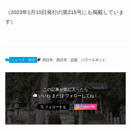
（2023年1月10日発行の第215号にも掲載していま
す）
ニュース
総合
四日市
四日市 話題
パワースポット
この記事が気に入ったら
いいね または フォローしてね！
Follow Me