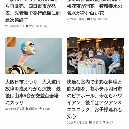
ら再販売、四日市市が発
梅花藻が開花 智積養水の
表、先着順で発行総額に到
名水が育む白い花
達次第終了
2026年8月4日
総合
6553
2026年8月7日
総合
8314
大四日市まつり 大入道は
快適な室内で多彩な料理と
故障を抱えながら演技 最
飲み物を、都ホテル四日市
後は山車5台が交差点会場
のビアホール、今ならハワ
にズラリ
イアン、後半はアジアン＆
エスニック、お子様連れも
2026年8月3日
四日市
5888
安心
2026年7月31日
四日市
5427