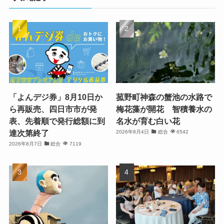
「よんデジ券」8月10日か
菰野町神森の蟹池の水路で
ら再販売、四日市市が発
梅花藻が開花 智積養水の
表、先着順で発行総額に到
名水が育む白い花
達次第終了
2026年8月4日
総合
6542
2026年8月7日
総合
7119