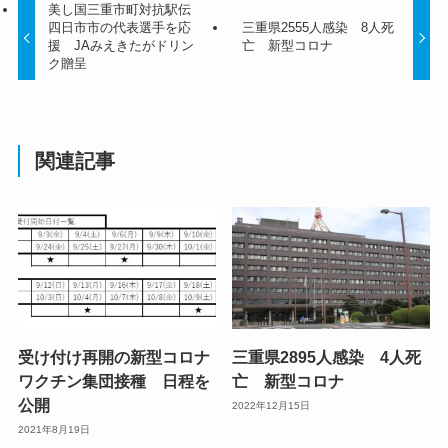
美し国三重市町対抗駅伝
四日市市の代表選手を応
三重県2555人感染 8人死
援 JAみえきたがドリン
亡 新型コロナ
ク贈呈
関連記事
受け付け再開の新型コロナ
三重県2895人感染 4人死
ワクチン集団接種 日程を
亡 新型コロナ
公開
2022年12月15日
2021年8月19日