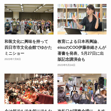
和装文化に興味を持って
教育による日本再興論、
四日市市文化会館でゆかた
eisuのCOO伊藤奈緒さんが
ミニショー
著書を発表、5月27日に出
版記念講演会も
2023年7月8日
2023年5月24日
今は何でもでき何にでもな
改札口が演奏会場に あす