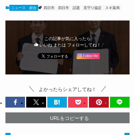
ニュース
総合
四日市
四日市 話題
見守り協定
スギ薬局
この記事が気に入ったら
いいね または フォローしてね！
Follow Me
よかったらシェアしてね！
URLをコピーする