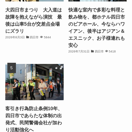
大四日市まつり 大入道は
快適な室内で多彩な料理と
故障を抱えながら演技 最
飲み物を、都ホテル四日市
後は山車5台が交差点会場
のビアホール、今ならハワ
にズラリ
イアン、後半はアジアン＆
エスニック、お子様連れも
2026年8月3日
四日市
5844
安心
2026年7月31日
四日市
5418
客引き行為防止条例10年、
四日市であらたな体制の出
発式、民間警備会社が加わ
り活動強化へ