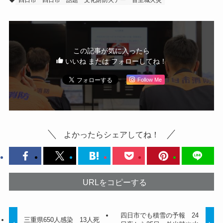
四日市
四日市 話題
文化財防火デー
首里城火災
この記事が気に入ったら
いいね または フォローしてね！
Follow Me
よかったらシェアしてね！
URLをコピーする
四日市でも積雪の予報 24
三重県650人感染 13人死