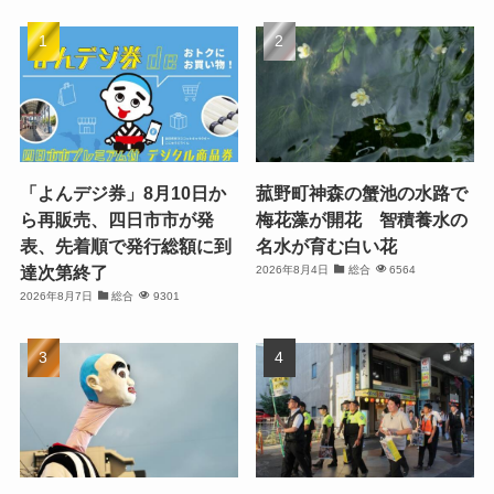
「よんデジ券」8月10日か
菰野町神森の蟹池の水路で
ら再販売、四日市市が発
梅花藻が開花 智積養水の
表、先着順で発行総額に到
名水が育む白い花
達次第終了
2026年8月4日
総合
6564
2026年8月7日
総合
9301