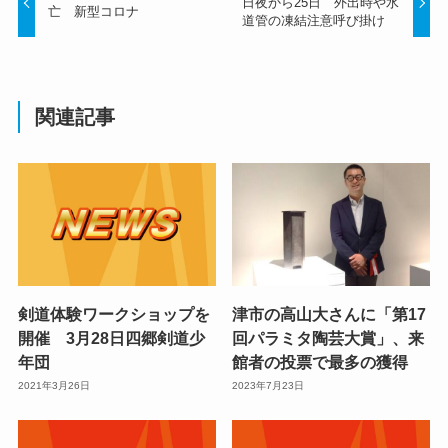
日夜から25日 外出時や水
亡 新型コロナ
道管の凍結注意呼び掛け
関連記事
剣道体験ワークショップを
津市の高山大さんに「第17
開催 3月28日四郷剣道少
回パラミタ陶芸大賞」、来
年団
館者の投票で最多の獲得
2021年3月26日
2023年7月23日