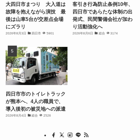
大四日市まつり 大入道は
客引き行為防止条例10年、
故障を抱えながら演技 最
四日市であらたな体制の出
後は山車5台が交差点会場
発式、民間警備会社が加わ
にズラリ
り活動強化へ
2026年8月3日
四日市
5901
2026年8月6日
総合
3174
四日市市のトイレトラック
が熊本へ、4人の職員で、
導入後初の被災地への派遣
2026年8月4日
総合
2526