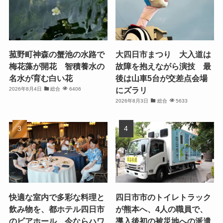
菰野町神森の蟹池の水路で
大四日市まつり 大入道は
梅花藻が開花 智積養水の
故障を抱えながら演技 最
名水が育む白い花
後は山車5台が交差点会場
にズラリ
2026年8月4日
総合
6406
2026年8月3日
総合
5633
快適な室内で多彩な料理と
四日市市のトイレトラック
飲み物を、都ホテル四日市
が熊本へ、4人の職員で、
のビアホール、今ならハワ
導入後初の被災地への派遣