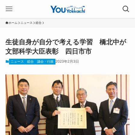
ホーム
ニュース
総合
生徒自身が自分で考える学習 橋北中が
文部科学大臣表彰 四日市市
2023年2月3日
ニュース
総合
議会・行政