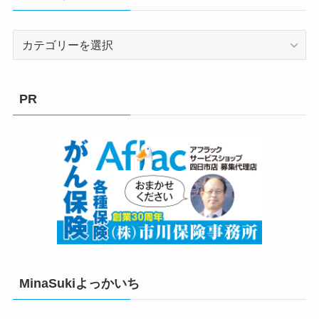
カ
テ
ゴ
リ
PR
ー
MinaSukiよっかいち