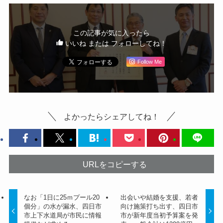
この記事が気に入ったら
いいね または フォローしてね！
Follow Me
よかったらシェアしてね！
URLをコピーする
なお「1日に25ｍプール20
出会いや結婚を支援、若者
個分」の水が漏水、四日市
向け施策打ち出す、四日市
市上下水道局が市民に情報
市が新年度当初予算案を発