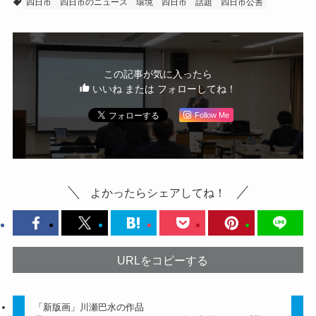
四日市
四日市のニュース
環境
四日市 話題
四日市公害
この記事が気に入ったら
いいね または フォローしてね！
Follow Me
よかったらシェアしてね！
URLをコピーする
「新版画」川瀬巴水の作品