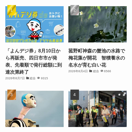
「よんデジ券」8月10日か
菰野町神森の蟹池の水路で
ら再販売、四日市市が発
梅花藻が開花 智積養水の
表、先着順で発行総額に到
名水が育む白い花
達次第終了
2026年8月4日
総合
6566
2026年8月7日
総合
9315