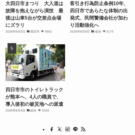
大四日市まつり 大入道は
客引き行為防止条例10年、
故障を抱えながら演技 最
四日市であらたな体制の出
後は山車5台が交差点会場
発式、民間警備会社が加わ
にズラリ
り活動強化へ
2026年8月3日
四日市
5901
2026年8月6日
総合
3175
四日市市のトイレトラック
が熊本へ、4人の職員で、
導入後初の被災地への派遣
2026年8月4日
総合
2526