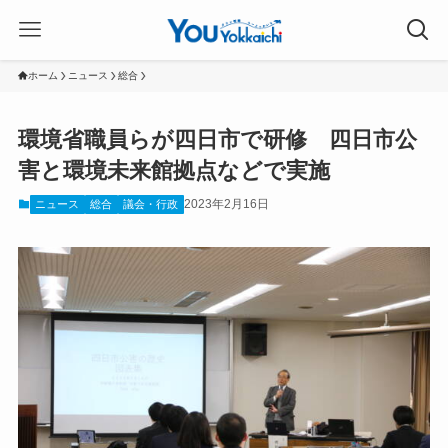
ホーム
ニュース
総合
環境省職員らが四日市で研修 四日市公
害と環境未来館拠点などで実施
2023年2月16日
ニュース
総合
議会・行政