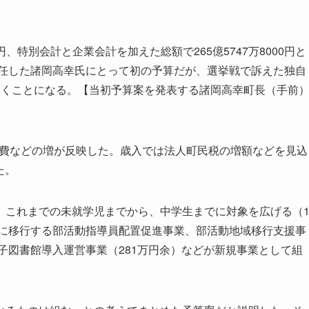
円、特別会計と企業会計を加えた総額で265億5747万8000円と
就任した諸岡高幸氏にとって初の予算だが、選挙戦で訴えた独自
いくことになる。【当初予算案を発表する諸岡高幸町長（手前
障費などの増が反映した。歳入では法人町民税の増額などを見込
た。
これまでの未就学児までから、中学生までに対象を広げる（
動に移行する部活動指導員配置促進事業、部活動地域移行支援事
電子図書館導入運営事業（281万円余）などが新規事業として組