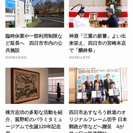
臨時休業や一部利用制限な
神酒「三重の新嘗」よい出
ど延長へ 四日市市内の公
来栄え、四日市の宮崎本店
共施設
で「醸終祭」
2020年3月16日
2023年11月7日
棟方志功の多彩な活動を紹
四日市あすなろう鉄道のオ
介、菰野町のパラミタミュ
リジナルフレーム切手 日本
ージアムで生誕120年記念
郵政が市などへ贈呈 4が