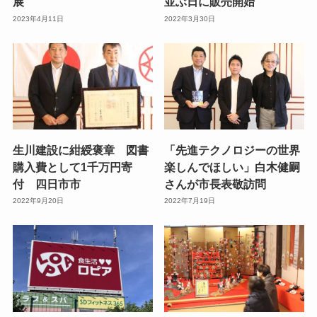
展
並ぶ日に販売開始
2023年4月11日
2022年3月30日
生川建設に紺綬褒章 図書
「先進テクノロジーの世界
購入費として1千万円寄
楽しんでほしい」白木健嗣
付 四日市市
さんが市長表敬訪問
2022年9月20日
2022年7月19日