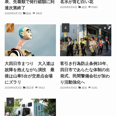
表、先着順で発行総額に到
名水が育む白い花
達次第終了
2026年8月4日
総合
6583
2026年8月7日
総合
9935
大四日市まつり 大入道は
客引き行為防止条例10年、
故障を抱えながら演技 最
四日市であらたな体制の出
後は山車5台が交差点会場
発式、民間警備会社が加わ
にズラリ
り活動強化へ
2026年8月3日
四日市
5913
2026年8月6日
総合
3181