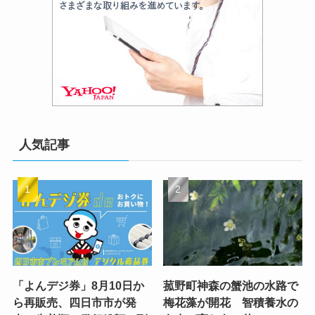
人気記事
「よんデジ券」8月10日か
菰野町神森の蟹池の水路で
ら再販売、四日市市が発
梅花藻が開花 智積養水の