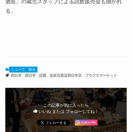
酒造」の蔵元スタッフによる試飲販売会も開かれ
る。
ニュース
総合
四日市
四日市 話題
近鉄百貨店四日市店
プラグスマーケット
この記事が気に入ったら
いいね または フォローしてね！
Follow Me