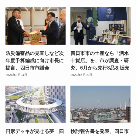
防災備蓄品の見直しなど次
四日市市の土産なら「泗水
年度予算編成に向け市長に
十貨店」を、市が調査・研
提言、四日市市議会
究、6月から先行8品を販売
2024年9月24日
2023年5月30日
円形デッキが見せる夢 四
検討報告書を発表、四日市