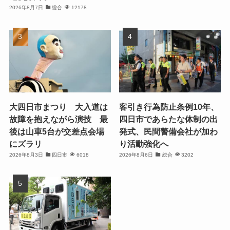
2026年8月7日
総合
12178
大四日市まつり 大入道は
客引き行為防止条例10年、
故障を抱えながら演技 最
四日市であらたな体制の出
後は山車5台が交差点会場
発式、民間警備会社が加わ
にズラリ
り活動強化へ
2026年8月3日
四日市
6018
2026年8月6日
総合
3202