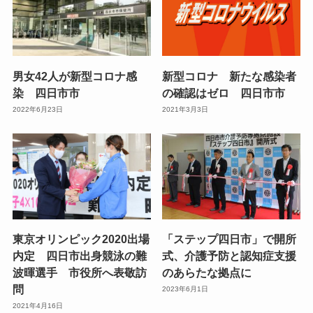
男女42人が新型コロナ感
新型コロナ 新たな感染者
染 四日市市
の確認はゼロ 四日市市
2022年6月23日
2021年3月3日
東京オリンピック2020出場
「ステップ四日市」で開所
内定 四日市出身競泳の難
式、介護予防と認知症支援
波暉選手 市役所へ表敬訪
のあらたな拠点に
問
2023年6月1日
2021年4月16日