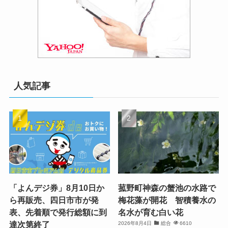
人気記事
「よんデジ券」8月10日か
菰野町神森の蟹池の水路で
ら再販売、四日市市が発
梅花藻が開花 智積養水の
表、先着順で発行総額に到
名水が育む白い花
達次第終了
2026年8月4日
総合
6610