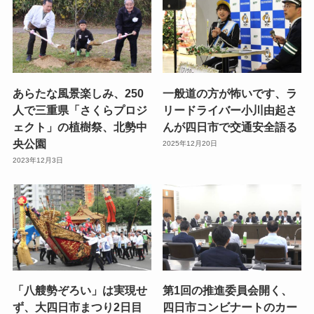
あらたな風景楽しみ、250
一般道の方が怖いです、ラ
人で三重県「さくらプロジ
リードライバー小川由起さ
ェクト」の植樹祭、北勢中
んが四日市で交通安全語る
央公園
2025年12月20日
2023年12月3日
「八艘勢ぞろい」は実現せ
第1回の推進委員会開く、
ず、大四日市まつり2日目
四日市コンビナートのカー