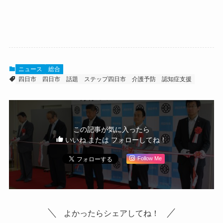
ニュース
総合
四日市
四日市 話題
ステップ四日市
介護予防
認知症支援
この記事が気に入ったら
いいね または フォローしてね！
Follow Me
よかったらシェアしてね！