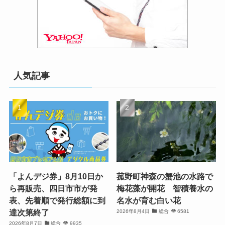
人気記事
「よんデジ券」8月10日か
菰野町神森の蟹池の水路で
ら再販売、四日市市が発
梅花藻が開花 智積養水の
表、先着順で発行総額に到
名水が育む白い花
達次第終了
2026年8月4日
総合
6581
2026年8月7日
総合
9935