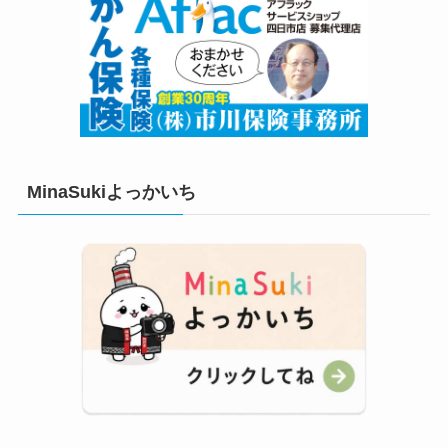
MinaSukiよっかいち