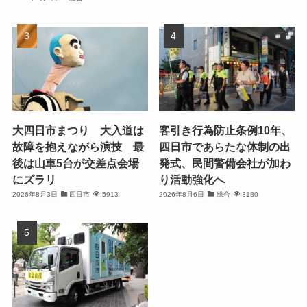
大四日市まつり 大入道は
客引き行為防止条例10年、
故障を抱えながら演技 最
四日市であらたな体制の出
後は山車5台が交差点会場
発式、民間警備会社が加わ
にズラリ
り活動強化へ
2026年8月3日
四日市
5913
2026年8月6日
総合
3180