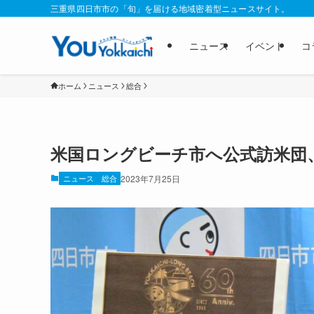
三重県四日市市の「旬」を届ける地域密着型ニュースサイト。
ニュース
イベント
コ
ホーム
ニュース
総合
米国ロングビーチ市へ公式訪米団
ニュース
総合
2023年7月25日