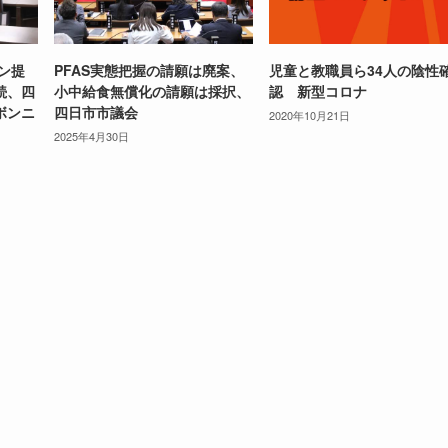
イン提
PFAS実態把握の請願は廃案、
児童と教職員ら34人の陰性
続、四
小中給食無償化の請願は採択、
認 新型コロナ
ボンニ
四日市市議会
2020年10月21日
2025年4月30日