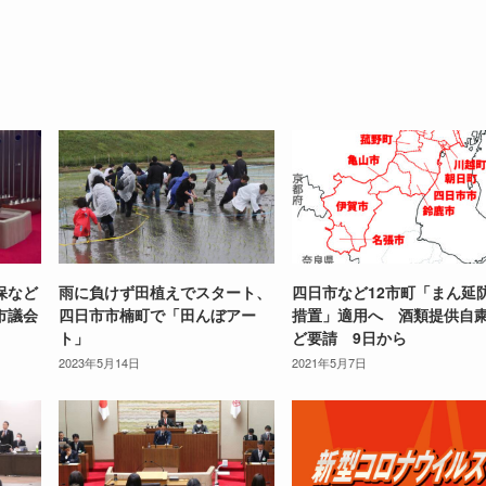
保など
雨に負けず田植えでスタート、
四日市など12市町「まん延
市議会
四日市市楠町で「田んぼアー
措置」適用へ 酒類提供自
ト」
ど要請 9日から
2023年5月14日
2021年5月7日