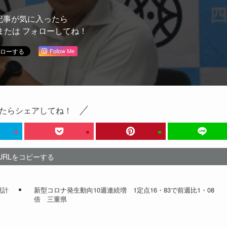
記事が気に入ったら
または フォローしてね！
Follow Me
たらシェアしてね！
URLをコピーする
境計
新型コロナ発生動向10週連続増 1定点16・83で前週比1・08
倍 三重県