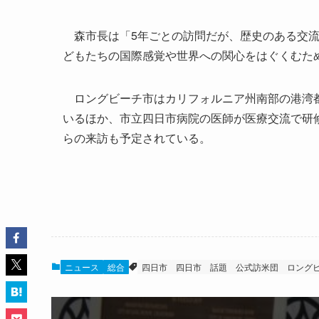
森市長は「5年ごとの訪問だが、歴史のある交流
どもたちの国際感覚や世界への関心をはぐくむた
ロングビーチ市はカリフォルニア州南部の港湾都
いるほか、市立四日市病院の医師が医療交流で研
らの来訪も予定されている。
ニュース
総合
四日市
四日市 話題
公式訪米団
ロング