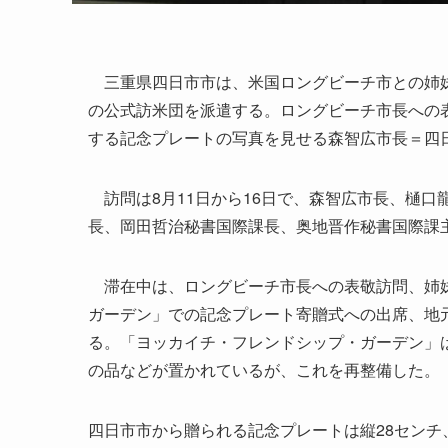
三重県四日市市は、米国ロングビーチ市との姉妹
の公式訪米団を派遣する。ロングビーチ市長への
する記念プレートの写真を見せる森智広市長＝四
訪問は8月11日から16日で、森智広市長、樋口
長、岡田哲治秘書国際課長、奥地晋作秘書国際課
滞在中は、ロングビーチ市長への表敬訪問、姉妹
ガーデン」での記念プレート寄贈式への出席、地
る。「ヨッカイチ・フレンドシップ・ガーデン」は
の品などが置かれているが、これを再整備した。
四日市市から贈られる記念プレートは縦28センチ