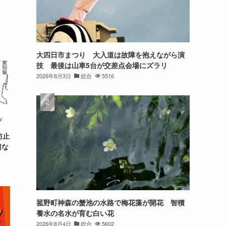
大四日市まつり 大入道は故障を抱えながら演
技 最後は山車5台が交差点会場にズラリ
2026年8月3日
総合
5516
防止
粛な
菰野町神森の蟹池の水路で梅花藻が開花 智積
養水の名水が育む白い花
2026年8月4日
総合
5602