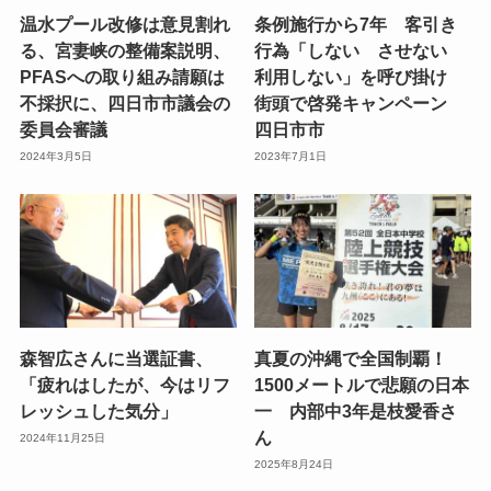
温水プール改修は意見割れ
条例施行から7年 客引き
る、宮妻峡の整備案説明、
行為「しない させない
PFASへの取り組み請願は
利用しない」を呼び掛け
不採択に、四日市市議会の
街頭で啓発キャンペーン
委員会審議
四日市市
2024年3月5日
2023年7月1日
森智広さんに当選証書、
真夏の沖縄で全国制覇！
「疲れはしたが、今はリフ
1500メートルで悲願の日本
レッシュした気分」
一 内部中3年是枝愛香さ
ん
2024年11月25日
2025年8月24日