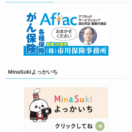
MinaSukiよっかいち