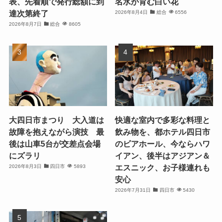
表、先着順で発行総額に到
名水が育む白い花
達次第終了
2026年8月4日
総合
6556
2026年8月7日
総合
8605
大四日市まつり 大入道は
快適な室内で多彩な料理と
故障を抱えながら演技 最
飲み物を、都ホテル四日市
後は山車5台が交差点会場
のビアホール、今ならハワ
にズラリ
イアン、後半はアジアン＆
エスニック、お子様連れも
2026年8月3日
四日市
5893
安心
2026年7月31日
四日市
5430