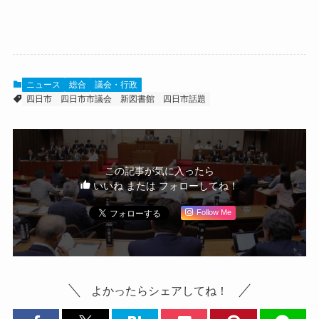
ニュース
総合
議会・行政
四日市
四日市市議会
新図書館
四日市話題
この記事が気に入ったら
いいね または フォローしてね！
Follow Me
よかったらシェアしてね！