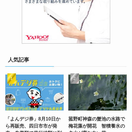
人気記事
「よんデジ券」8月10日か
菰野町神森の蟹池の水路で
ら再販売、四日市市が発
梅花藻が開花 智積養水の