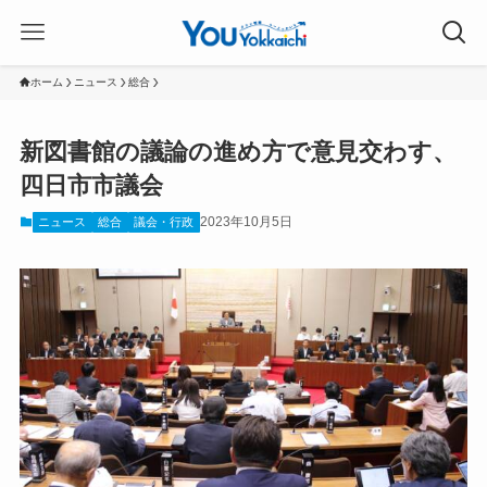
ホーム
ニュース
総合
新図書館の議論の進め方で意見交わす、
四日市市議会
2023年10月5日
ニュース
総合
議会・行政