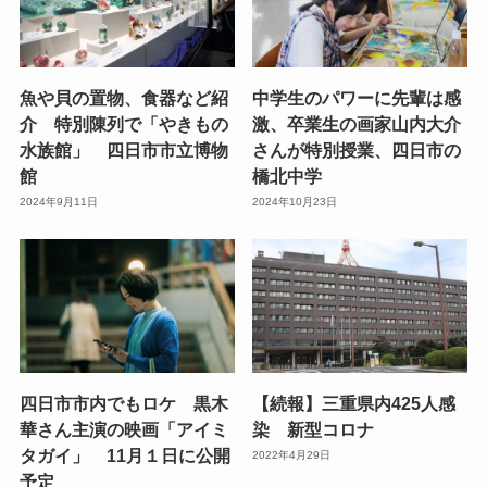
魚や貝の置物、食器など紹
中学生のパワーに先輩は感
介 特別陳列で「やきもの
激、卒業生の画家山内大介
水族館」 四日市市立博物
さんが特別授業、四日市の
館
橋北中学
2024年9月11日
2024年10月23日
四日市市内でもロケ 黒木
【続報】三重県内425人感
華さん主演の映画「アイミ
染 新型コロナ
タガイ」 11月１日に公開
2022年4月29日
予定