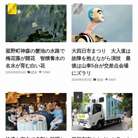
菰野町神森の蟹池の水路で
大四日市まつり 大入道は
梅花藻が開花 智積養水の
故障を抱えながら演技 最
名水が育む白い花
後は山車5台が交差点会場
にズラリ
2026年8月4日
総合
5590
2026年8月3日
総合
5497