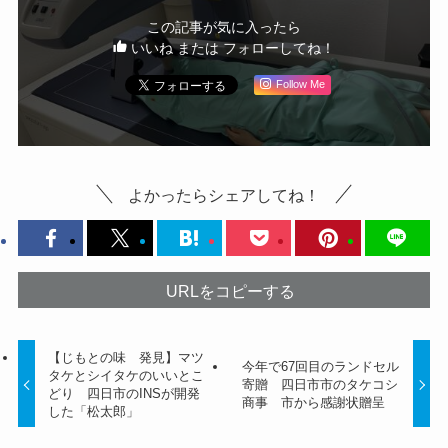
この記事が気に入ったら
いいね または フォローしてね！
Follow Me
よかったらシェアしてね！
URLをコピーする
【じもとの味 発見】マツ
今年で67回目のランドセル
タケとシイタケのいいとこ
寄贈 四日市市のタケコシ
どり 四日市のINSが開発
商事 市から感謝状贈呈
した「松太郎」