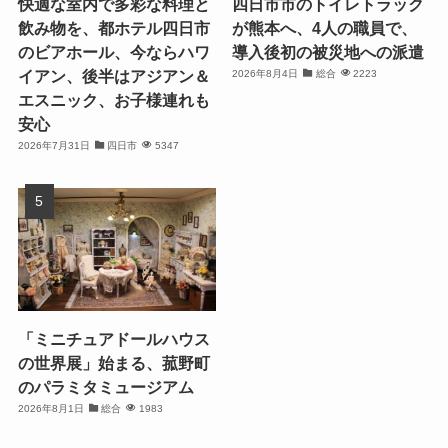
快適な室内で多彩な料理と
四日市市のトイレトラック
飲み物を、都ホテル四日市
が熊本へ、4人の職員で、
のビアホール、今ならハワ
導入後初の被災地への派遣
イアン、後半はアジアン＆
2026年8月4日
総合
2223
エスニック、お子様連れも
安心
2026年7月31日
四日市
5347
「ミニチュアドールハウス
の世界展」始まる、菰野町
のパラミタミュージアム
2026年8月1日
総合
1983