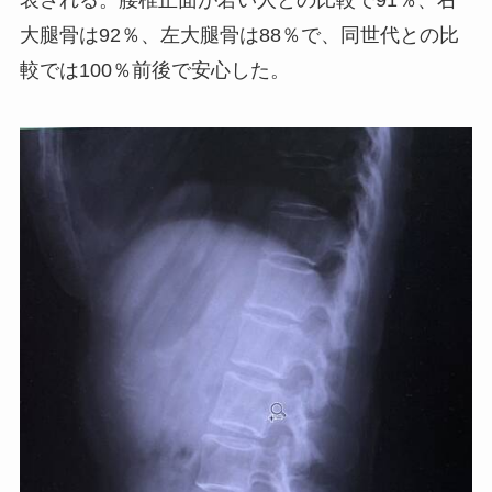
表される。腰椎正面が若い人との比較で91％、右
大腿骨は92％、左大腿骨は88％で、同世代との比
較では100％前後で安心した。