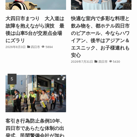
大四日市まつり 大入道は
快適な室内で多彩な料理と
故障を抱えながら演技 最
飲み物を、都ホテル四日市
後は山車5台が交差点会場
のビアホール、今ならハワ
にズラリ
イアン、後半はアジアン＆
エスニック、お子様連れも
2026年8月3日
四日市
5894
安心
2026年7月31日
四日市
5430
客引き行為防止条例10年、
四日市であらたな体制の出
発式、民間警備会社が加わ