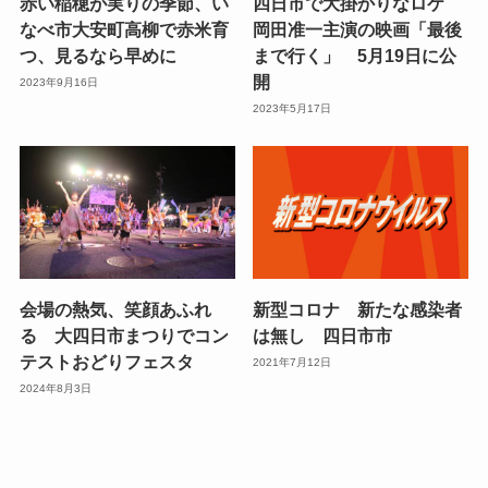
赤い稲穂が実りの季節、い
四日市で大掛かりなロケ
なべ市大安町高柳で赤米育
岡田准一主演の映画「最後
つ、見るなら早めに
まで行く」 5月19日に公
開
2023年9月16日
2023年5月17日
会場の熱気、笑顔あふれ
新型コロナ 新たな感染者
る 大四日市まつりでコン
は無し 四日市市
テストおどりフェスタ
2021年7月12日
2024年8月3日