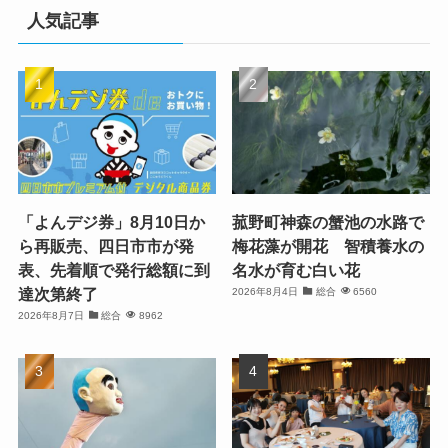
人気記事
「よんデジ券」8月10日か
菰野町神森の蟹池の水路で
ら再販売、四日市市が発
梅花藻が開花 智積養水の
表、先着順で発行総額に到
名水が育む白い花
達次第終了
2026年8月4日
総合
6560
2026年8月7日
総合
8962