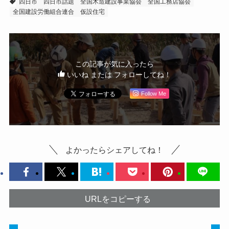
四日市
四日市話題
全国木造建設事業協会
全国工務店協会
全国建設労働組合連合
仮設住宅
この記事が気に入ったら
いいね または フォローしてね！
Follow Me
よかったらシェアしてね！
URLをコピーする