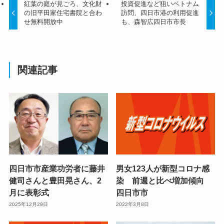
紅葉の庭が見ごろ、文化財
投資促進など狙いベトナム
の旧平田家住宅書院と合わ
訪問、四日市港の利用促進
せ無料開放中
も、森智広四日市市長
関連記事
四日市市産業功労者に藤井
男女123人が新型コロナ感
健司さんと豊田晃さん、2
染 前週と比べ増加傾向
月に表彰式
四日市市
2025年12月29日
2022年3月8日