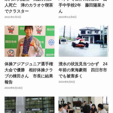
人死亡 津のカラオケ喫茶
手中学校2年 藤田陽菜さ
でクラスター
ん
2021年2月3日
2023年12月6日
体操アジアジュニア選手権
浸水の状況見当つかず 24
大会で優勝 相好体操クラ
年前の東海豪雨 四日市市
ブの棟田さん 市長に結果
でも被害多く
報告
2024年9月8日
2024年6月19日