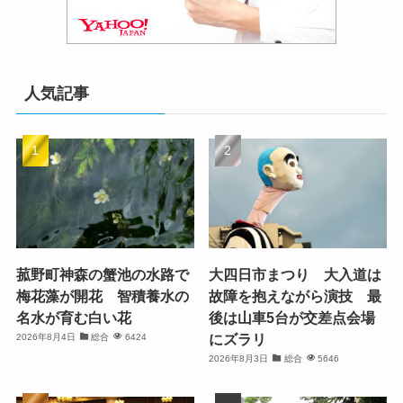
人気記事
菰野町神森の蟹池の水路で
大四日市まつり 大入道は
梅花藻が開花 智積養水の
故障を抱えながら演技 最
名水が育む白い花
後は山車5台が交差点会場
にズラリ
2026年8月4日
総合
6424
2026年8月3日
総合
5646