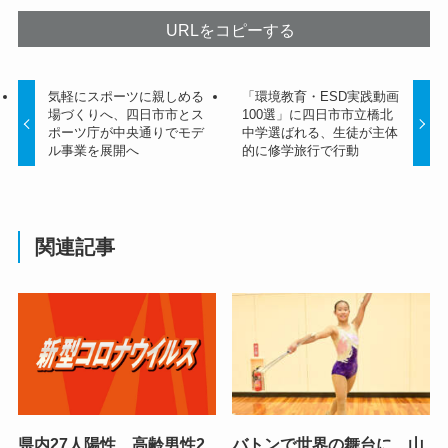
URLをコピーする
気軽にスポーツに親しめる
「環境教育・ESD実践動画
場づくりへ、四日市市とス
100選」に四日市市立橋北
ポーツ庁が中央通りでモデ
中学選ばれる、生徒が主体
ル事業を展開へ
的に修学旅行で行動
関連記事
県内27人陽性 高齢男性2
バトンで世界の舞台に 山