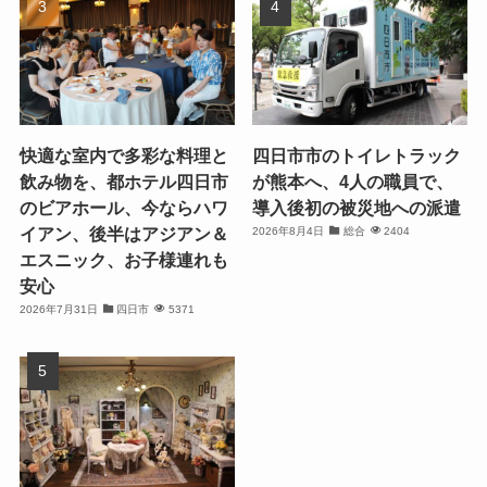
快適な室内で多彩な料理と
四日市市のトイレトラック
飲み物を、都ホテル四日市
が熊本へ、4人の職員で、
のビアホール、今ならハワ
導入後初の被災地への派遣
イアン、後半はアジアン＆
2026年8月4日
総合
2404
エスニック、お子様連れも
安心
2026年7月31日
四日市
5371