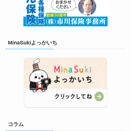
MinaSukiよっかいち
コラム