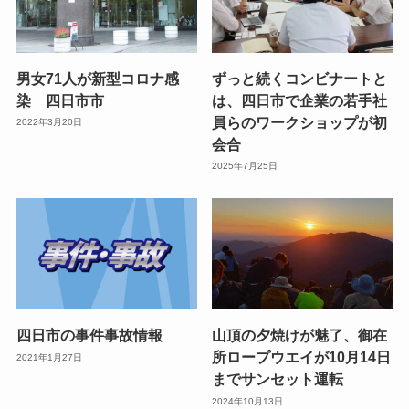
男女71人が新型コロナ感
ずっと続くコンビナートと
染 四日市市
は、四日市で企業の若手社
員らのワークショップが初
2022年3月20日
会合
2025年7月25日
四日市の事件事故情報
山頂の夕焼けが魅了、御在
所ロープウエイが10月14日
2021年1月27日
までサンセット運転
2024年10月13日