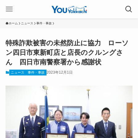
ホーム
ニュース
事件・事故
特殊詐欺被害の未然防止に協力 ローソ
ン四日市東新町店と店長のクルングさ
ん 四日市南警察署から感謝状
2023年12月1日
ニュース
事件・事故