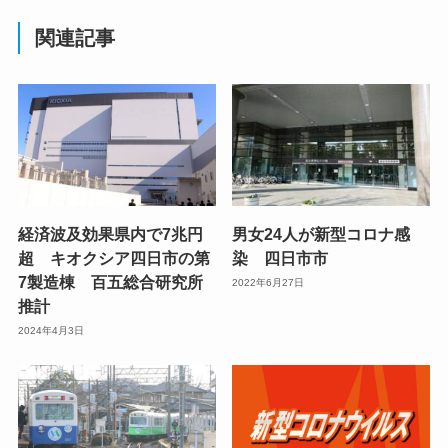
関連記事
経済波及効果県内で7兆円
男女24人が新型コロナ感
超 キオクシア四日市の第
染 四日市市
7製造棟 百五総合研究所
2022年6月27日
推計
2024年4月3日