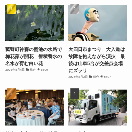
菰野町神森の蟹池の水路で
大四日市まつり 大入道は
梅花藻が開花 智積養水の
故障を抱えながら演技 最
名水が育む白い花
後は山車5台が交差点会場
にズラリ
2026年8月4日
総合
5590
2026年8月3日
総合
5497