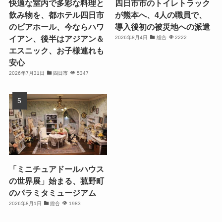
快適な室内で多彩な料理と
四日市市のトイレトラック
飲み物を、都ホテル四日市
が熊本へ、4人の職員で、
のビアホール、今ならハワ
導入後初の被災地への派遣
イアン、後半はアジアン＆
2026年8月4日
総合
2222
エスニック、お子様連れも
安心
2026年7月31日
四日市
5347
「ミニチュアドールハウス
の世界展」始まる、菰野町
のパラミタミュージアム
2026年8月1日
総合
1983