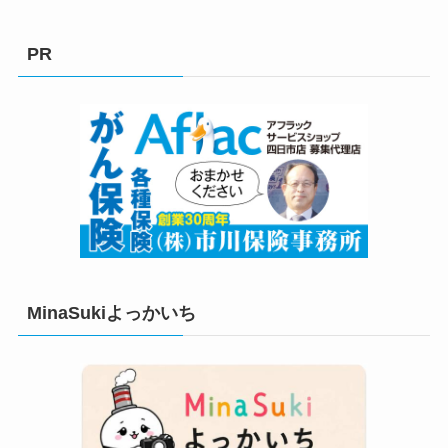
ゴ
リ
PR
ー
MinaSukiよっかいち