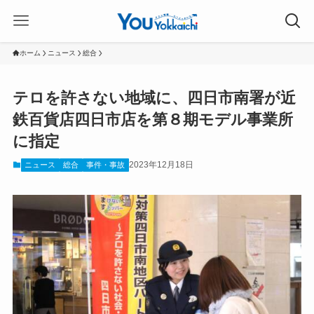
ホーム
ニュース
総合
テロを許さない地域に、四日市南署が近
鉄百貨店四日市店を第８期モデル事業所
に指定
2023年12月18日
ニュース
総合
事件・事故