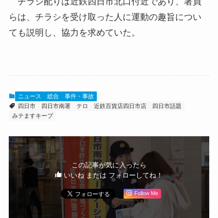
チラシ配りは近鉄四日市北口付近であり、署員
らは、チラシを受け取った人に運動の趣旨につい
ても説明し、協力を求めていた。
ニュース
総合
事件・事故
四日市
四日市南署
テロ
近鉄百貨店四日市店
四日市話題
みテますキープ
この記事が気に入ったら
いいね または フォローしてね！
Follow Me