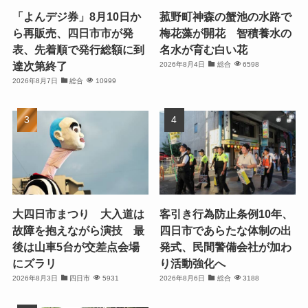
「よんデジ券」8月10日か
菰野町神森の蟹池の水路で
ら再販売、四日市市が発
梅花藻が開花 智積養水の
表、先着順で発行総額に到
名水が育む白い花
達次第終了
2026年8月4日
総合
6598
2026年8月7日
総合
10999
大四日市まつり 大入道は
客引き行為防止条例10年、
故障を抱えながら演技 最
四日市であらたな体制の出
後は山車5台が交差点会場
発式、民間警備会社が加わ
にズラリ
り活動強化へ
2026年8月3日
四日市
5931
2026年8月6日
総合
3188