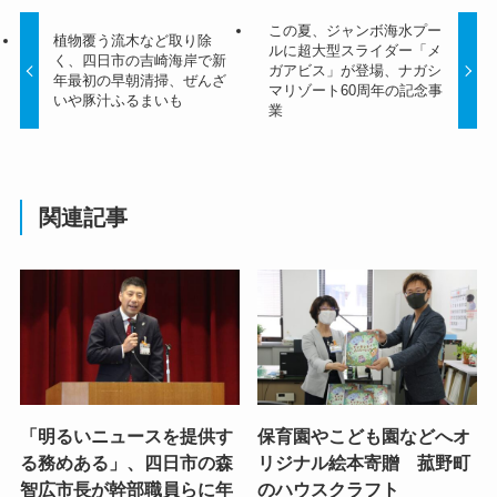
この夏、ジャンボ海水プー
植物覆う流木など取り除
ルに超大型スライダー「メ
く、四日市の吉崎海岸で新
ガアビス」が登場、ナガシ
年最初の早朝清掃、ぜんざ
マリゾート60周年の記念事
いや豚汁ふるまいも
業
関連記事
「明るいニュースを提供す
保育園やこども園などへオ
る務めある」、四日市の森
リジナル絵本寄贈 菰野町
智広市長が幹部職員らに年
のハウスクラフト