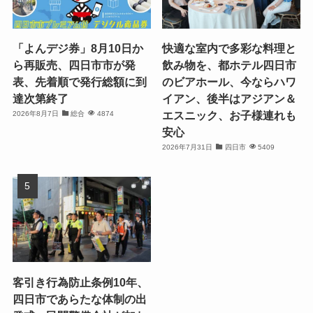
「よんデジ券」8月10日か
快適な室内で多彩な料理と
ら再販売、四日市市が発
飲み物を、都ホテル四日市
表、先着順で発行総額に到
のビアホール、今ならハワ
達次第終了
イアン、後半はアジアン＆
エスニック、お子様連れも
2026年8月7日
総合
4874
安心
2026年7月31日
四日市
5409
客引き行為防止条例10年、
四日市であらたな体制の出