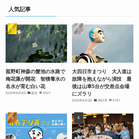
人気記事
菰野町神森の蟹池の水路で
大四日市まつり 大入道は
梅花藻が開花 智積養水の
故障を抱えながら演技 最
名水が育む白い花
後は山車5台が交差点会場
にズラリ
2026年8月4日
総合
6527
2026年8月3日
四日市
5797