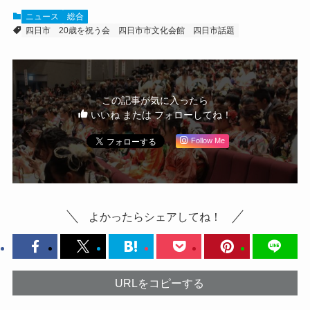
ニュース
総合
四日市
20歳を祝う会
四日市市文化会館
四日市話題
この記事が気に入ったら
いいね または フォローしてね！
Follow Me
よかったらシェアしてね！
URLをコピーする