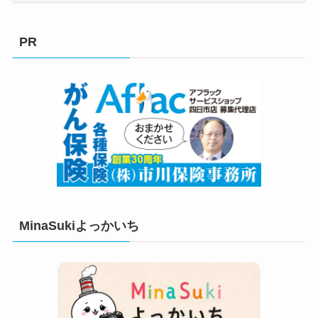
ゴ
リ
PR
ー
MinaSukiよっかいち