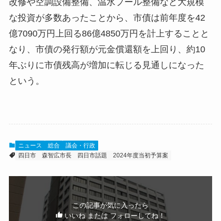
改修や空調設備整備、温水プール整備など大規模
な投資が多数あったことから、市債は前年度を42
億7090万円上回る86億4850万円を計上することと
なり、市債の発行額が元金償還額を上回り、約10
年ぶりに市債残高が増加に転じる見通しになった
という。
ニュース
総合
議会・行政
四日市
森智広市長
四日市話題
2024年度当初予算案
この記事が気に入ったら
いいね または フォローしてね！