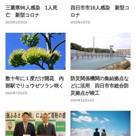
三重県96人感染 1人死
四日市市16人感染 新型コ
亡 新型コロナ
ロナ
2023年3月30日
2023年4月7日
数十年に１度だけ開花 内
防災関係機関の集結拠点な
部駅でリュウゼツラン咲く
どに活用 四日市市総合防
災拠点が竣工
2021年7月22日
2020年12月14日