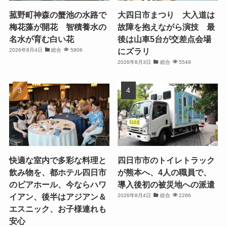
菰野町神森の蟹池の水路で
大四日市まつり 大入道は
梅花藻が開花 智積養水の
故障を抱えながら演技 最
名水が育む白い花
後は山車5台が交差点会場
にズラリ
2026年8月4日
総合
5806
2026年8月3日
総合
5549
快適な室内で多彩な料理と
四日市市のトイレトラック
飲み物を、都ホテル四日市
が熊本へ、4人の職員で、
のビアホール、今ならハワ
導入後初の被災地への派遣
イアン、後半はアジアン＆
2026年8月4日
総合
2286
エスニック、お子様連れも
安心