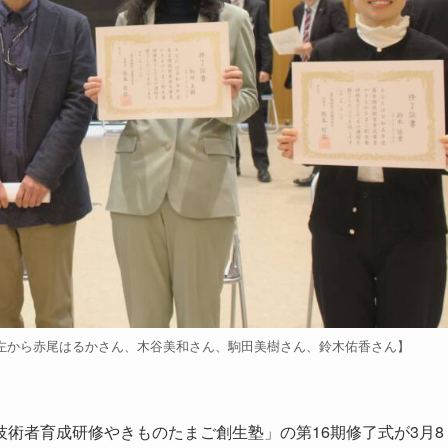
左から赤尾はるかさん、木谷美和さん、駒田美樹さん、鈴木佑香さん】
術者育成研修やきものたまご創生塾」の第16期修了式が3月8