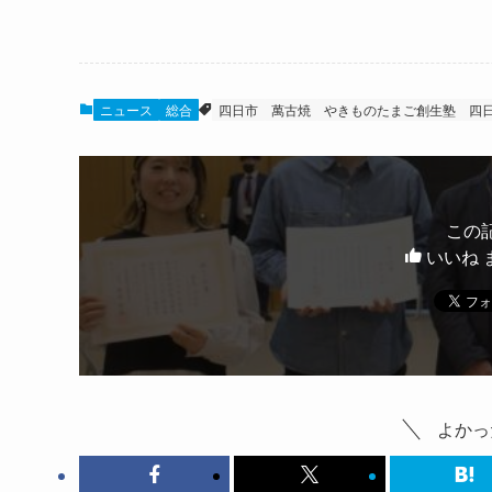
ニュース
総合
四日市
萬古焼
やきものたまご創生塾
四
この
いいね 
よかっ