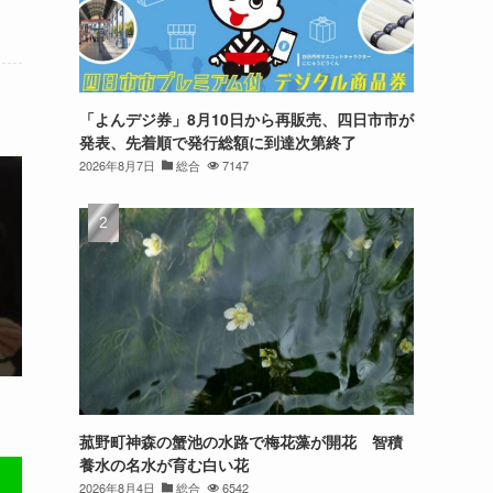
「よんデジ券」8月10日から再販売、四日市市が
発表、先着順で発行総額に到達次第終了
2026年8月7日
総合
7147
菰野町神森の蟹池の水路で梅花藻が開花 智積
養水の名水が育む白い花
2026年8月4日
総合
6542