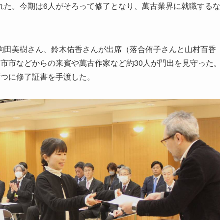
れた。今期は6人がそろって修了となり、萬古業界に就職する
田美樹さん、鈴木佑香さんが出席（落合侑子さんと山村百香
市市などからの来賓や萬古作家など約30人が門出を見守った
ずつに修了証書を手渡した。