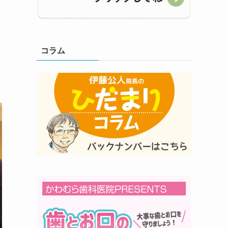
な
コラム
。