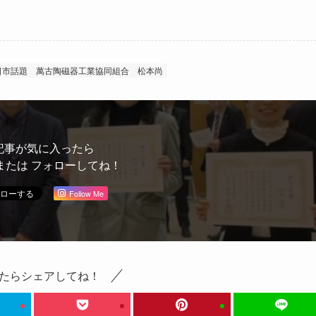
日市話題
萬古陶磁器工業協同組合
松本尚
記事が気に入ったら
または フォローしてね！
Follow Me
たらシェアしてね！