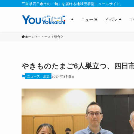
三重県四日市市の「旬」を届ける地域密着型ニュースサイト。
ニュース
イベント
コ
ホーム
ニュース
総合
やきものたまご6人巣立つ、四日市
ニュース
総合
2024年3月8日