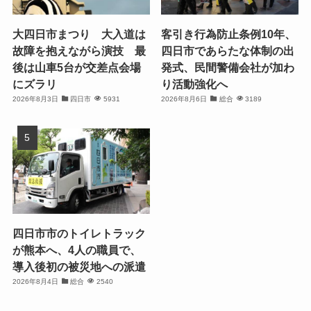
大四日市まつり 大入道は
客引き行為防止条例10年、
故障を抱えながら演技 最
四日市であらたな体制の出
後は山車5台が交差点会場
発式、民間警備会社が加わ
にズラリ
り活動強化へ
2026年8月3日
四日市
5931
2026年8月6日
総合
3189
四日市市のトイレトラック
が熊本へ、4人の職員で、
導入後初の被災地への派遣
2026年8月4日
総合
2540