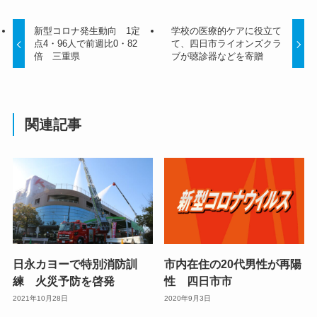
新型コロナ発生動向 1定
学校の医療的ケアに役立て
点4・96人で前週比0・82
て、四日市ライオンズクラ
倍 三重県
ブが聴診器などを寄贈
関連記事
日永カヨーで特別消防訓
市内在住の20代男性が再陽
練 火災予防を啓発
性 四日市市
2021年10月28日
2020年9月3日