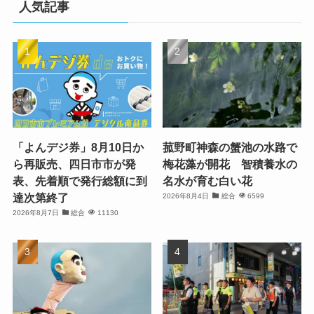
人気記事
「よんデジ券」8月10日か
菰野町神森の蟹池の水路で
ら再販売、四日市市が発
梅花藻が開花 智積養水の
表、先着順で発行総額に到
名水が育む白い花
達次第終了
2026年8月4日
総合
6599
2026年8月7日
総合
11130