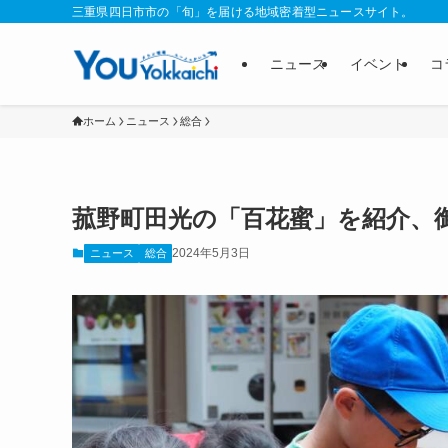
三重県四日市市の「旬」を届ける地域密着型ニュースサイト。
ニュース
イベント
コ
ホーム
ニュース
総合
菰野町田光の「百花蜜」を紹介、
2024年5月3日
ニュース
総合