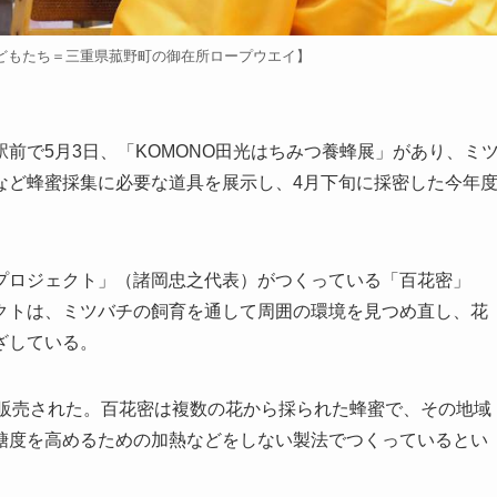
どもたち＝三重県菰野町の御在所ロープウエイ】
で5月3日、「KOMONO田光はちみつ養蜂展」があり、ミ
など蜂蜜採集に必要な道具を展示し、4月下旬に採密した今年
ロジェクト」（諸岡忠之代表）がつくっている「百花密」
クトは、ミツバチの飼育を通して周囲の環境を見つめ直し、花
ざしている。
円で販売された。百花密は複数の花から採られた蜂蜜で、その地域
糖度を高めるための加熱などをしない製法でつくっているとい