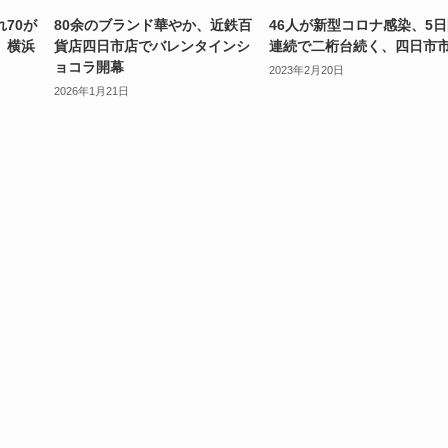
70が
80余のブランド華やか、近鉄百
46人が新型コロナ感染、5
、横浜
貨店四日市店でバレンタインシ
連続で二桁台続く、四日市
ョコラ開幕
2023年2月20日
2026年1月21日