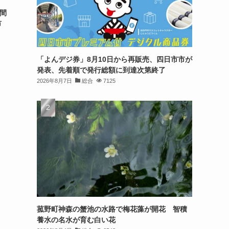
日間
市
「よんデジ券」8月10日から再販売、四日市市が
発表、先着順で発行総額に到達次第終了
2026年8月7日
総合
7125
菰野町神森の蟹池の水路で梅花藻が開花 智積
養水の名水が育む白い花