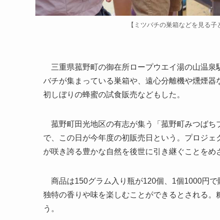
【ミツバチの巣箱などを見る子
三重県菰野町の御在所ロープウエイ湯の山温泉駅前
バチが集まっている巣箱や、遠心分離機や燻煙器
初しぼりの蜂蜜の試食販売などもした。
菰野町田光地区の有志が集う「菰野町みつばちプ
で、この日が今年度の初販売日という。プロジェ
が咲き誇る豊かな自然を後世に引き継ぐことをめ
商品は150グラム入り瓶が120個、1個1000
独特の香りや味を楽しむことができるとされる。
う。