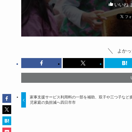
いいね 
よかっ
家事支援サービス利用料の一部を補助、双子や三つ子など
児家庭の負担減へ四日市市