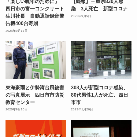
「楽しい晩年のために」
【続報】三重県830人感
四日市の富一コンクリート
染 3人死亡 新型コロナ
生川社長 自動通話録音警
2022年9月5日
告機400台寄贈
2024年9月17日
東海豪雨と伊勢湾台風被害
303人が新型コロナ感染、
の写真展示 四日市市防災
80代男性1人が死亡、四日
教育センター
市市
2020年9月10日
2023年1月26日