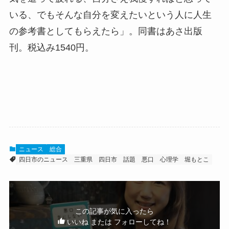
いる、でもそんな自分を変えたいという人に人生
の参考書としてもらえたら」。同書はあさ出版
刊。税込み1540円。
ニュース
総合
四日市のニュース
三重県
四日市 話題
悪口
心理学
堀もとこ
この記事が気に入ったら
いいね または フォローしてね！