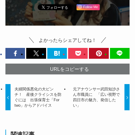
Follow Me
よかったらシェアしてね！
URLをコピーする
夫婦関係悪化の大ピン
元アナウンサー武田知沙さ
チ！ 産後クライシスを防
ん市職員に 「広い視野で
ぐには 出張保育士「For
四日市の魅力、発信した
two」からアドバイス
い」
関連記事