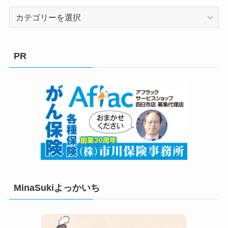
カ
テ
ゴ
リ
PR
ー
MinaSukiよっかいち