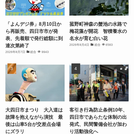
「よんデジ券」8月10日か
菰野町神森の蟹池の水路で
ら再販売、四日市市が発
梅花藻が開花 智積養水の
表、先着順で発行総額に到
名水が育む白い花
達次第終了
2026年8月4日
総合
6583
2026年8月7日
総合
9943
大四日市まつり 大入道は
客引き行為防止条例10年、
故障を抱えながら演技 最
四日市であらたな体制の出
後は山車5台が交差点会場
発式、民間警備会社が加わ
にズラリ
り活動強化へ