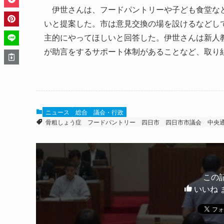
伊世さんは、フードパントリーや子ども食堂など
いと提案した。市は意見交換の場を設けるなどし
主的にやってほしいと回答した。伊世さんは新人
が助言をするサポート体制があることなど、取り
ニュース
総合
議会・行政
骨粗しょう症
フードパントリー
四日市
四日市市議会
中央
この
いいね 