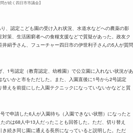
質問が続く四日市市議会】
あり、認定こども園の受け入れ状況、水道水などへの農薬の影
症対策、生活困窮者への食糧支援などで質疑があった。政友ク
笹井絹予さん、フューチャー四日市の伊世利子さんの5人が質
、1号認定（教育認定、幼稚園）で公立園に入れない状況が
はないかと市をただした。また、入園直後に1号から2号認定
り替えを前提にした入園テクニックになっていないかなどと質
号で申請した6人が入園待ち（入園できない状態）になったと
えたのは68人中13人だったことも回答した。ただ、切り替え
引き続き同じ園に通える長所になっていると説明した。ただ