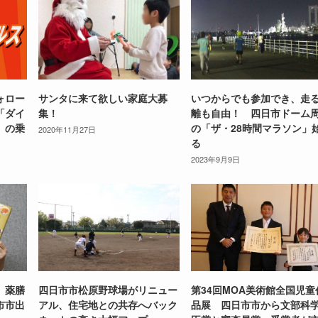
ォロー
サンタに来て欲しい家庭大募
いつからでも参加でき、走
「ダイ
集！
離も自由！ 四日市ドーム
」の乗
の「ザ・28時間マラソン」
2020年11月27日
る
2023年9月9日
 薬膳
四日市市松原野球場がリニュー
第34回MOA美術館全国児童
市市出
アル、住宅地との共存へバック
品展 四日市市から文部科