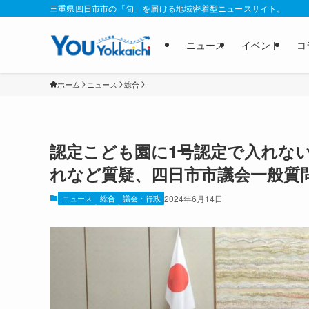
三重県四日市市の「旬」を届ける地域密着型ニュースサイト。
ニュース
イベント
コ
ホーム
ニュース
総合
認定こども園に1号認定で入れな
れなど質疑、四日市市議会一般質
ニュース
総合
議会・行政
2024年6月14日