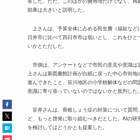
答した。ただ、このほかの費用増だけでなく、再
効果は大きいと説明した。
上さんは、予算全体に占める民生費（福祉などに
日井市に比べて四日市市は低いとし、これをひと
いかとただした。
市側は、アンケートなどで市民の意見や意識は定
上さんは新図書館計画が白紙に戻った中心市街地
進んできたこと、笹川地区の小学校解体などの問
意識に寄り添っていないのではないかと批判した
笹井さんは、骨粗しょう症の対策について質問。
ど、もっと啓発に取り組むべきだとした。AIの
を検討してはどうかとも提案した。