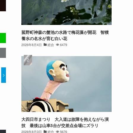
菰野町神森の蟹池の水路で梅花藻が開花 智積
養水の名水が育む白い花
2026年8月4日
総合
6479
大四日市まつり 大入道は故障を抱えながら演
技 最後は山車5台が交差点会場にズラリ
2026年8月3日
総合
5676