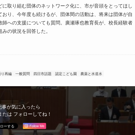
に取り組む団体のネットワーク化に、市が音頭をとってほし
ており、今年度も続けるが、団体間の活動は、将来は団体が自
教師への支援についても質問。廣瀬琢也教育長が、校長経験者
組みの状況を回答した。
通り再編
一般質問
四日市話題
認定こども園
農薬と水道水
記事が気に入ったら
または フォローしてね！
Follow Me