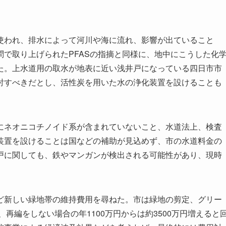
われ、排水によって河川や海に流れ、影響が出ていること
で取り上げられたPFASの指摘と同様に、地中にこうした化
た。上水道用の取水が地表に近い浅井戸になっている四日市市
討すべきだとし、活性炭を用いた水の浄化装置を設けることも
ネオニコチノイド系が含まれていないこと、水道法上、検査
装置を設けることは国などの補助が見込めず、市の水道料金の
戸に関しても、鉄やマンガンが検出される可能性があり、現時
新しい緑地帯の維持費用を尋ねた。市は緑地の剪定、グリー
、再編をしない場合の年1100万円からは約3500万円増えると