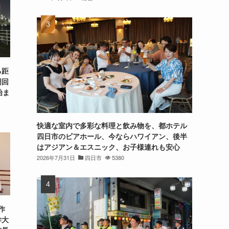
る距
周回
始ま
快適な室内で多彩な料理と飲み物を、都ホテル
四日市のビアホール、今ならハワイアン、後半
はアジアン＆エスニック、お子様連れも安心
2026年7月31日
四日市
5380
作
学大