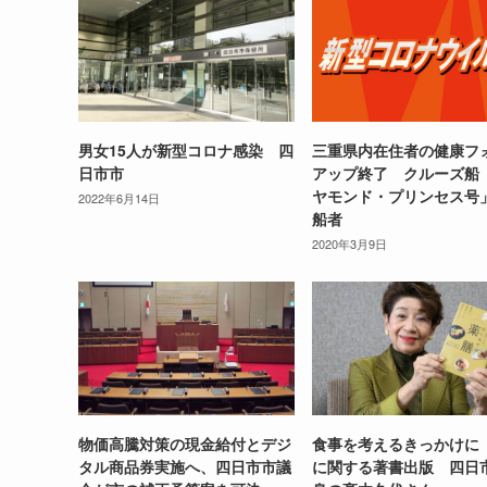
男女15人が新型コロナ感染 四
三重県内在住者の健康フ
日市市
アップ終了 クルーズ船
ヤモンド・プリンセス号
2022年6月14日
船者
2020年3月9日
物価高騰対策の現金給付とデジ
食事を考えるきっかけに
タル商品券実施へ、四日市市議
に関する著書出版 四日