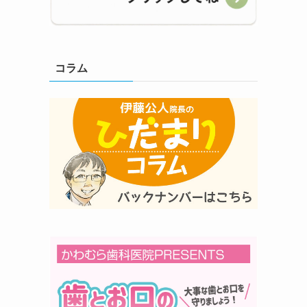
コラム
問
あ