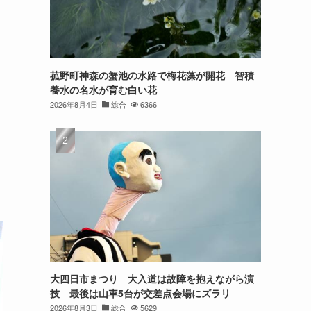
菰野町神森の蟹池の水路で梅花藻が開花 智積
養水の名水が育む白い花
2026年8月4日
総合
6366
大四日市まつり 大入道は故障を抱えながら演
技 最後は山車5台が交差点会場にズラリ
2026年8月3日
総合
5629