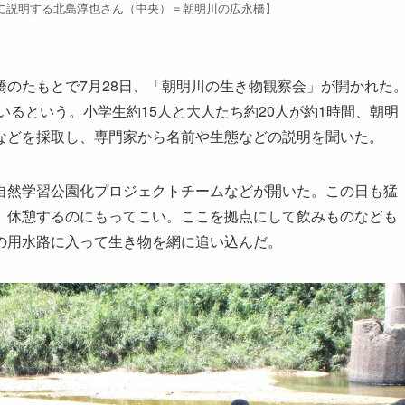
に説明する北島淳也さん（中央）＝朝明川の広永橋】
のたもとで7月28日、「朝明川の生き物観察会」が開かれた
いるという。小学生約15人と大人たち約20人が約1時間、朝明
などを採取し、専門家から名前や生態などの説明を聞いた。
然学習公園化プロジェクトチームなどが開いた。この日も猛
、休憩するのにもってこい。ここを拠点にして飲みものなども
の用水路に入って生き物を網に追い込んだ。