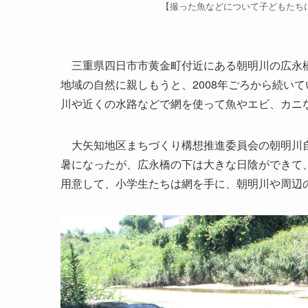
【撮った魚などについて子どもたち
三重県四日市市黄金町付近にある朝明川の広永橋
地域の自然に親しもうと、2008年ごろから続いて
川や近くの水路などで網を使って魚やエビ、カニ
大矢知地区まちづくり構想推進委員会の朝明川自
暑になったが、広永橋の下は大きな日陰ができて
用意して、小学生たちは網を手に、朝明川や周辺