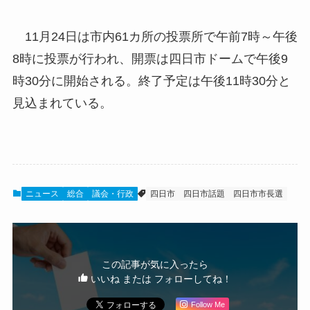
11月24日は市内61カ所の投票所で午前7時～午後
8時に投票が行われ、開票は四日市ドームで午後9
時30分に開始される。終了予定は午後11時30分と
見込まれている。
ニュース
総合
議会・行政
四日市
四日市話題
四日市市長選
この記事が気に入ったら
いいね または フォローしてね！
Follow Me