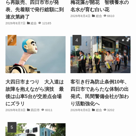
ら再販売、四日市市が発
梅花藻が開花 智積養水の
表、先着順で発行総額に到
名水が育む白い花
達次第終了
2026年8月4日
総合
6610
2026年8月7日
総合
12165
大四日市まつり 大入道は
客引き行為防止条例10年、
故障を抱えながら演技 最
四日市であらたな体制の出
後は山車5台が交差点会場
発式、民間警備会社が加わ
にズラリ
り活動強化へ
2026年8月3日
四日市
6011
2026年8月6日
総合
3202