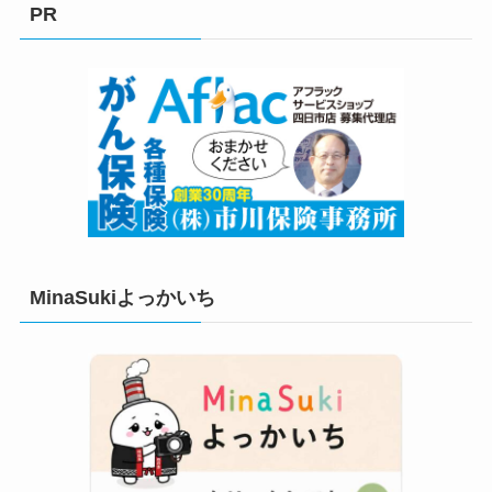
リ
PR
ー
MinaSukiよっかいち