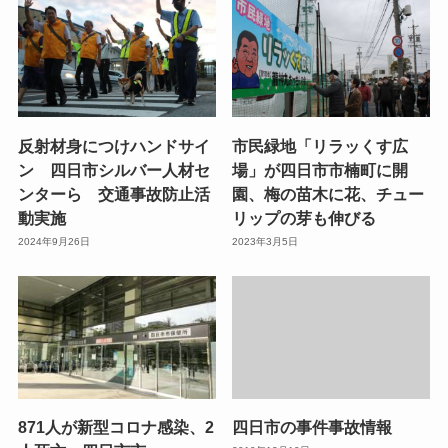
反射材身につけハンドサイ
市民緑地「リラッくす広
ン 四日市シルバー人材セ
場」が四日市市楠町に開
ンターら 交通事故防止活
園、梅の苗木に花、チュー
動実施
リップの芽も伸びる
2024年9月26日
2023年3月5日
871人が新型コロナ感染、2
四日市の事件事故情報