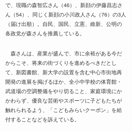
で、現職の森智広さん（46）、新顔の伊藤昌志さ
ん（54）、同じく新顔の小川政人さん（76）の3人
（届け出順）。自民、国民、立憲、維新、公明の
各政党が森さんを推薦している。
森さんは、産業が盛んで、市に余裕がある今だ
からこそ、将来の街づくりを進めるべきだとし
て、新図書館、新大学の設置を含む中心市街地再
開発の進展を掲げるほか、全小中学校の体育館・
武道場の空調整備をやり切ること、家庭環境にか
かわらず、優良な芸術やスポーツに子どもたちが
触れられるよう、「こどもみらいクーポン」を給
付することなどを訴えている。