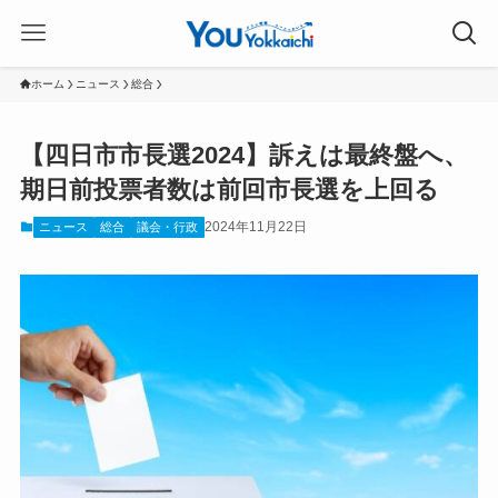
ホーム
ニュース
総合
【四日市市長選2024】訴えは最終盤へ、
期日前投票者数は前回市長選を上回る
2024年11月22日
ニュース
総合
議会・行政