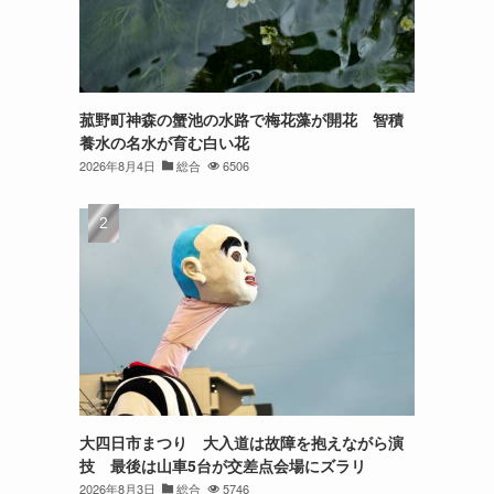
菰野町神森の蟹池の水路で梅花藻が開花 智積
養水の名水が育む白い花
2026年8月4日
総合
6506
大四日市まつり 大入道は故障を抱えながら演
技 最後は山車5台が交差点会場にズラリ
2026年8月3日
総合
5746