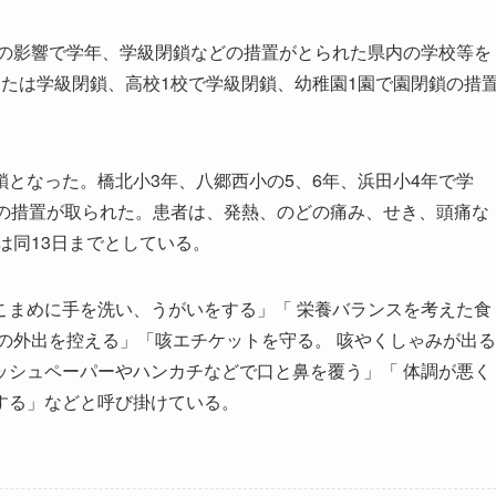
ザの影響で学年、学級閉鎖などの措置がとられた県内の学校等を
たは学級閉鎖、高校1校で学級閉鎖、幼稚園1園で園閉鎖の措
となった。橋北小3年、八郷西小の5、6年、浜田小4年で学
鎖の措置が取られた。患者は、発熱、のどの痛み、せき、頭痛な
は同13日までとしている。
まめに手を洗い、うがいをする」「 栄養バランスを考えた食
の外出を控える」「咳エチケットを守る。 咳やくしゃみが出る
ッシュペーパーやハンカチなどで口と鼻を覆う」「 体調が悪く
する」などと呼び掛けている。