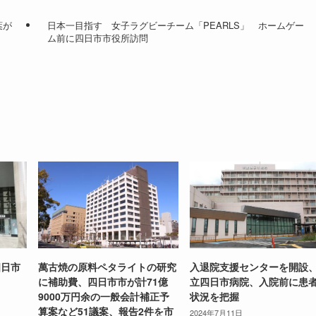
葉が
日本一目指す 女子ラグビーチーム「PEARLS」 ホームゲー
ム前に四日市市役所訪問
四日市
萬古焼の原料ペタライトの研究
入退院支援センターを開設
に補助費、四日市市が計71億
立四日市病院、入院前に患
9000万円余の一般会計補正予
状況を把握
算案など51議案、報告2件を市
2024年7月11日