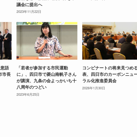
議会に提出へ
2023年11月22日
決意語
「若者が参加する市民運動
コンビナートの将来見つめ
市市長
に」、四日市で菱山南帆子さん
表、四日市のカーボンニュ
が講演、九条の会よっかいち十
ラル化推進委員会
八周年のつどい
2026年1月30日
2023年6月25日