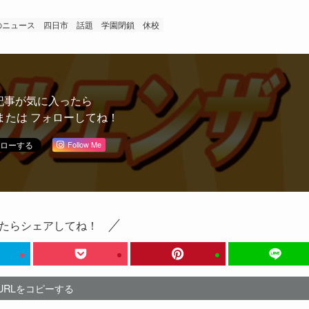
のニュース
四日市 話題
学園閉鎖
休校
記事が気に入ったら
または フォローしてね！
Follow Me
たらシェアしてね！
URLをコピーする