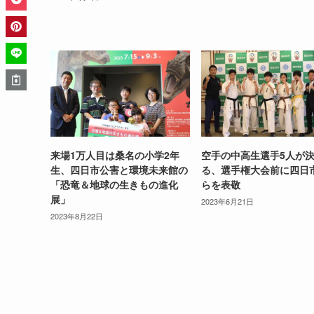
来場1万人目は桑名の小学2年
空手の中高生選手5人が
生、四日市公害と環境未来館の
る、選手権大会前に四日
「恐竜＆地球の生きもの進化
らを表敬
展」
2023年6月21日
2023年8月22日