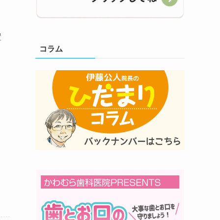
置
コラム