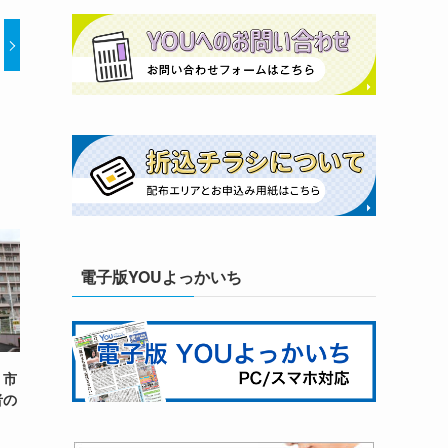
電子版YOUよっかいち
、市
者の