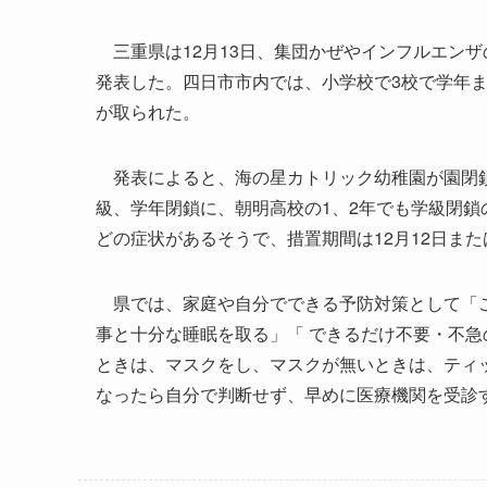
三重県は12月13日、集団かぜやインフルエン
発表した。四日市市内では、小学校で3校で学年ま
が取られた。
発表によると、海の星カトリック幼稚園が園閉鎖
級、学年閉鎖に、朝明高校の1、2年でも学級閉
どの症状があるそうで、措置期間は12月12日また
県では、家庭や自分でできる予防対策として「こ
事と十分な睡眠を取る」「 できるだけ不要・不急
ときは、マスクをし、マスクが無いときは、ティ
なったら自分で判断せず、早めに医療機関を受診