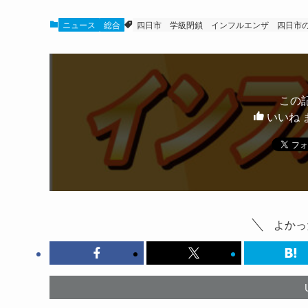
ニュース
総合
四日市
学級閉鎖
インフルエンザ
四日市
この
いいね 
よかっ